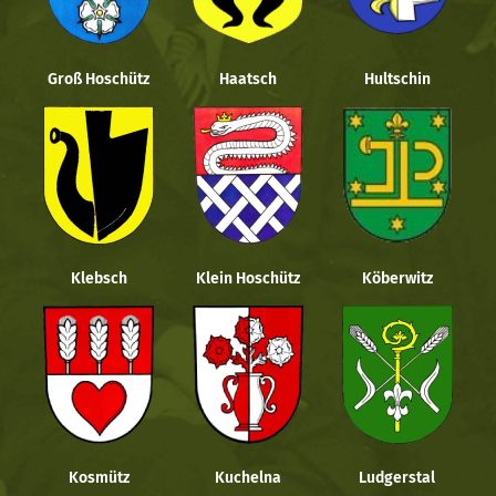
Groß Hoschütz
Haatsch
Hultschin
Klebsch
Klein Hoschütz
Köberwitz
Kosmütz
Kuchelna
Ludgerstal