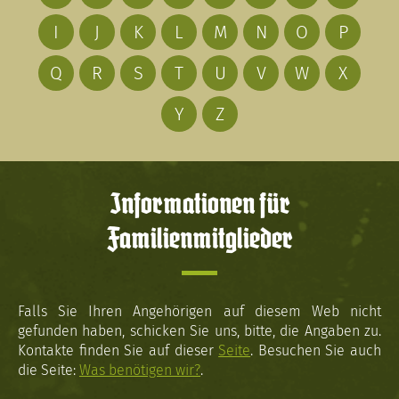
I
J
K
L
M
N
O
P
Q
R
S
T
U
V
W
X
Y
Z
Informationen für
Familienmitglieder
Falls Sie Ihren Angehörigen auf diesem Web nicht
gefunden haben, schicken Sie uns, bitte, die Angaben zu.
Kontakte finden Sie auf dieser
Seite
. Besuchen Sie auch
die Seite:
Was benötigen wir?
.