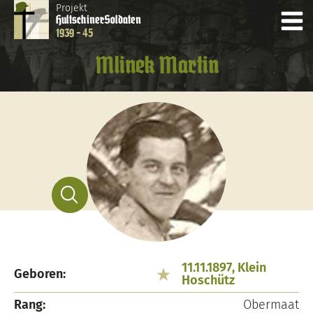
Projekt
Hultschiner
Soldaten
1939 - 45
Mlinek Martin
11.11.1897, Klein
Geboren:
Hoschütz
Rang:
Obermaat