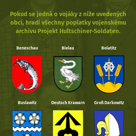
Pokud se jedná o vojáky z níže uvedených
obcí, hradí všechny poplatky vojenskému
archivu Projekt Hultschiner-Soldaten.
Beneschau
Bielau
Bolatitz
Buslawitz
Deutsch Krawarn
Groß Darkowitz