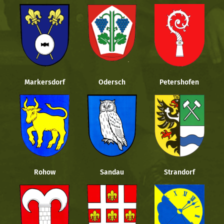
Markersdorf
Odersch
Petershofen
Rohow
Sandau
Strandorf