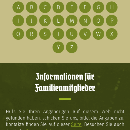
A
B
C
D
E
F
G
H
I
J
K
L
M
N
O
P
Q
R
S
T
U
V
W
X
Y
Z
Informationen für
Familienmitglieder
Falls Sie Ihren Angehörigen auf diesem Web nicht
gefunden haben, schicken Sie uns, bitte, die Angaben zu.
Kontakte finden Sie auf dieser
Seite
. Besuchen Sie auch