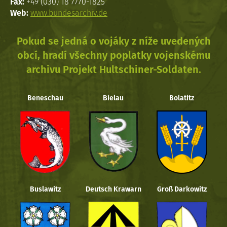
Fax:
+49 (030) 18 7770-1825
Web:
www.bundesarchiv.de
Pokud se jedná o vojáky z níže uvedených
obcí, hradí všechny poplatky vojenskému
archivu Projekt Hultschiner-Soldaten.
Beneschau
Bielau
Bolatitz
Buslawitz
Deutsch Krawarn
Groß Darkowitz