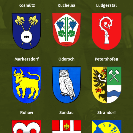
Kosmütz
Kuchelna
Ludgerstal
Markersdorf
Odersch
Petershofen
Rohow
Sandau
Strandorf