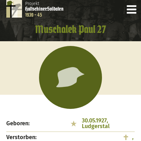
Projekt
Hultschiner
Soldaten
1939 - 45
Muschalek Paul 27
30.05.1927,
Geboren:
Ludgerstal
Verstorben:
,