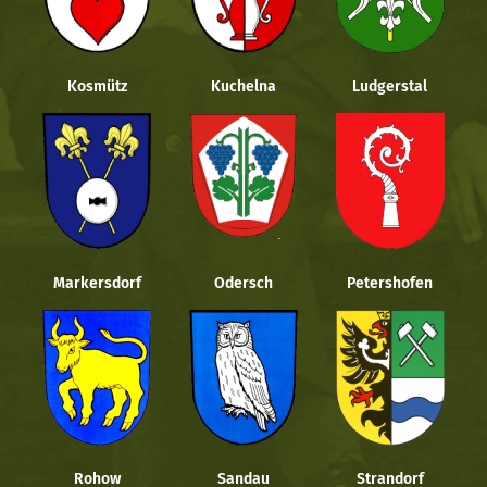
Kosmütz
Kuchelna
Ludgerstal
Markersdorf
Odersch
Petershofen
Rohow
Sandau
Strandorf