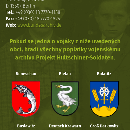
D-13507 Berlin
Tel.:
+49 (030) 18 7770-1158
Fax:
+49 (030) 18 7770-1825
Web:
www.bundesarchiv.de
Pokud se jedná o vojáky z níže uvedených
obcí, hradí všechny poplatky vojenskému
archivu Projekt Hultschiner-Soldaten.
Beneschau
Bielau
Bolatitz
Buslawitz
Deutsch Krawarn
Groß Darkowitz