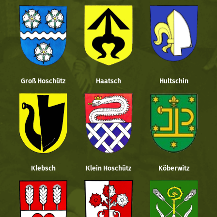
Groß Hoschütz
Haatsch
Hultschin
Klebsch
Klein Hoschütz
Köberwitz