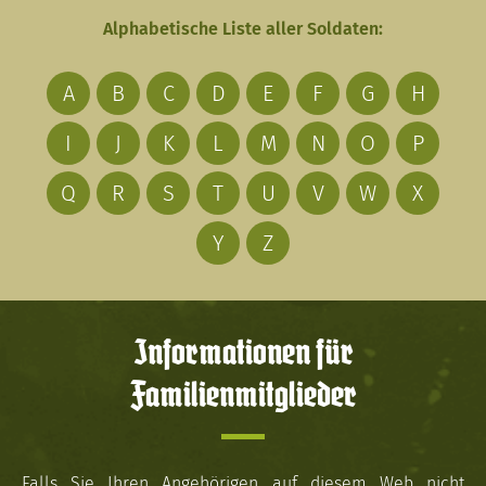
Alphabetische Liste aller Soldaten:
A
B
C
D
E
F
G
H
I
J
K
L
M
N
O
P
Q
R
S
T
U
V
W
X
Y
Z
Informationen für
Familienmitglieder
Falls Sie Ihren Angehörigen auf diesem Web nicht