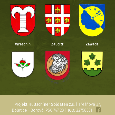
Wreschin
Zauditz
Zawada
Projekt Hultschiner Soldaten z.s.
| Třešňová 37,
Bolatice - Borová, PSČ 747 23 |
IČO:
22758551