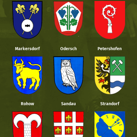
Markersdorf
Odersch
Petershofen
Rohow
Sandau
Strandorf