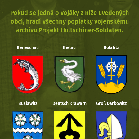
Pokud se jedná o vojáky z níže uvedených
obcí, hradí všechny poplatky vojenskému
archivu Projekt Hultschiner-Soldaten.
Beneschau
Bielau
Bolatitz
Buslawitz
Deutsch Krawarn
Groß Darkowitz