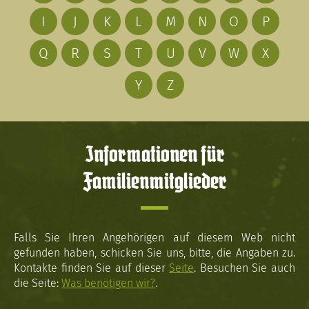
I
J
K
L
M
N
O
P
Q
R
S
T
U
V
W
X
Y
Z
Informationen für
Familienmitglieder
Falls Sie Ihren Angehörigen auf diesem Web nicht
gefunden haben, schicken Sie uns, bitte, die Angaben zu.
Kontakte finden Sie auf dieser
Seite
. Besuchen Sie auch
die Seite:
Was benötigen wir?
.