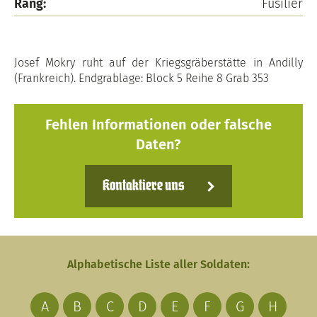
Rang:
Füsilier
Josef Mokry ruht auf der Kriegsgräberstätte in Andilly
(Frankreich). Endgrablage: Block 5 Reihe 8 Grab 353
Fehlen Informationen oder falsche
Daten?
Kontaktiere uns
Alphabetische Liste aller Soldaten:
A
B
C
D
E
F
G
H