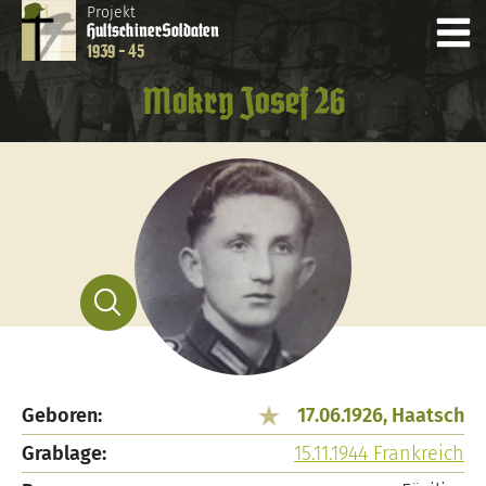
Projekt
Hultschiner
Soldaten
1939 - 45
Mokry Josef 26
Geboren:
17.06.1926, Haatsch
Grablage:
15.11.1944 Frankreich