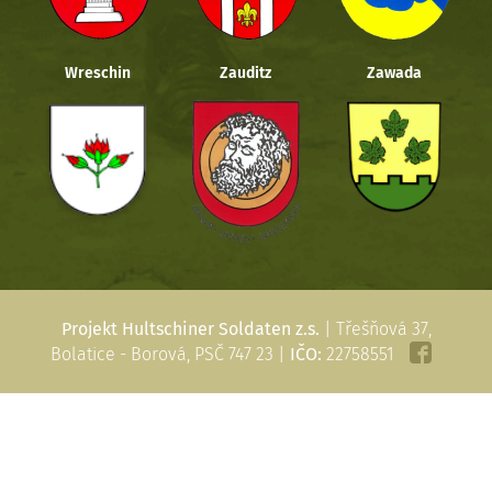
Wreschin
Zauditz
Zawada
Projekt Hultschiner Soldaten z.s.
| Třešňová 37,
Bolatice - Borová, PSČ 747 23 |
IČO:
22758551