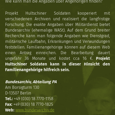
Wie kann man die Angaben über Angehörigen finden?
Projekt Hultschiner Soldaten kooperiert mit
verschiedenen Archiven und realisiert die langfristige
Forschung. Die exakte Angaben über Militärdienst bietet
Bundesarchiv (ehemalige WASt). Auf dem Grund breiter
Recherche kann man folgende Angaben wie Dienstgrad,
militärische Laufbahn, Erkrankungen und Verwundungen
feststellen. Familienangehörige können auf diesem Web
einen Antrag einreichen. Die Bearbeitung dauert
ungefähr 36 Monate und kostet cca 16 €.
Projekt
Hultschiner Soldaten kann in dieser Hinsicht den
Familienangehörige hilfreich sein.
Bundesarchiv, Abteilung PA
Am Borsigturm 130
D-13507 Berlin
Tel.:
+49 (030) 18 7770-1158
Fax:
+49 (030) 18 7770-1825
Web:
www.bundesarchiv.de