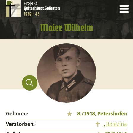
Projekt
Hultschiner
Soldaten
1939 - 45
Maier Wilhelm
Geboren:
8.7.1918, Petershofen
Verstorben:
,
Berezina