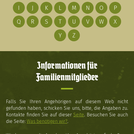
I
J
K
L
M
N
O
P
Q
R
S
T
U
V
W
X
Y
Z
Informationen für
Familienmitglieder
Falls Sie Ihren Angehörigen auf diesem Web nicht
gefunden haben, schicken Sie uns, bitte, die Angaben zu.
Kontakte finden Sie auf dieser
Seite
. Besuchen Sie auch
die Seite:
Was benötigen wir?
.