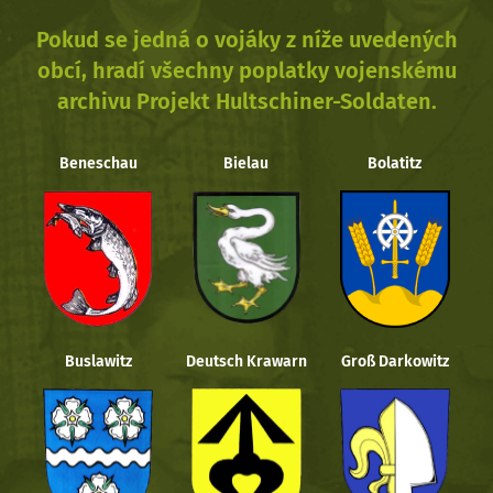
Pokud se jedná o vojáky z níže uvedených
obcí, hradí všechny poplatky vojenskému
archivu Projekt Hultschiner-Soldaten.
Beneschau
Bielau
Bolatitz
Buslawitz
Deutsch Krawarn
Groß Darkowitz