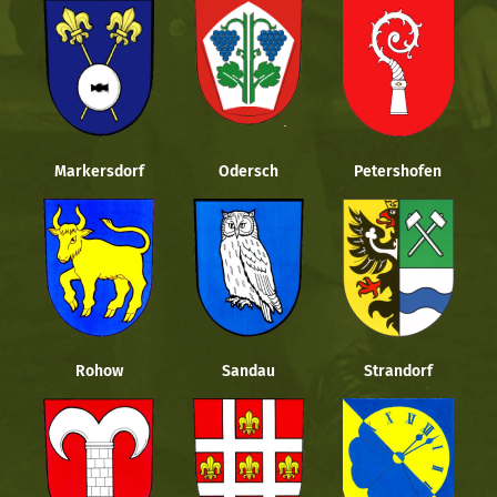
Markersdorf
Odersch
Petershofen
Rohow
Sandau
Strandorf