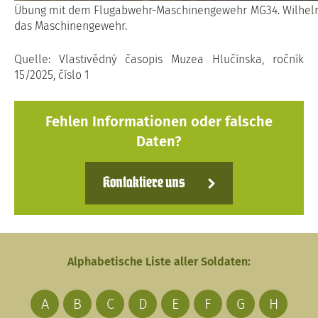
Übung mit dem Flugabwehr-Maschinengewehr MG34. Wilhelm
das Maschinengewehr.
Quelle: Vlastivědný časopis Muzea Hlučínska, ročník
15/2025, číslo 1
Fehlen Informationen oder falsche
Daten?
Kontaktiere uns
Alphabetische Liste aller Soldaten:
A
B
C
D
E
F
G
H