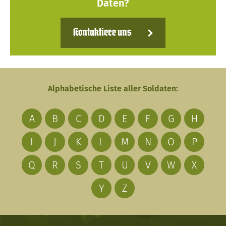
Daten?
Kontaktiere uns
Alphabetische Liste aller Soldaten:
A
B
C
D
E
F
G
H
I
J
K
L
M
N
O
P
Q
R
S
T
U
V
W
X
Y
Z