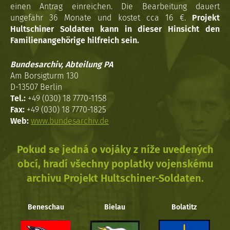
einen Antrag einreichen. Die Bearbeitung dauert
ungefähr 36 Monate und kostet cca 16 €.
Projekt
Hultschiner Soldaten kann in dieser Hinsicht den
Familienangehörige hilfreich sein.
Bundesarchiv, Abteilung PA
Am Borsigturm 130
D-13507 Berlin
Tel.:
+49 (030) 18 7770-1158
Fax:
+49 (030) 18 7770-1825
Web:
www.bundesarchiv.de
Pokud se jedná o vojáky z níže uvedených
obcí, hradí všechny poplatky vojenskému
archivu Projekt Hultschiner-Soldaten.
Beneschau
Bielau
Bolatitz