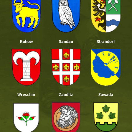
Rohow
Sandau
Strandorf
Wreschin
Zauditz
Zawada