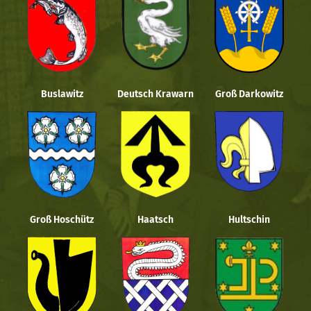
Buslawitz
Deutsch Krawarn
Groß Darkowitz
Groß Hoschütz
Haatsch
Hultschin