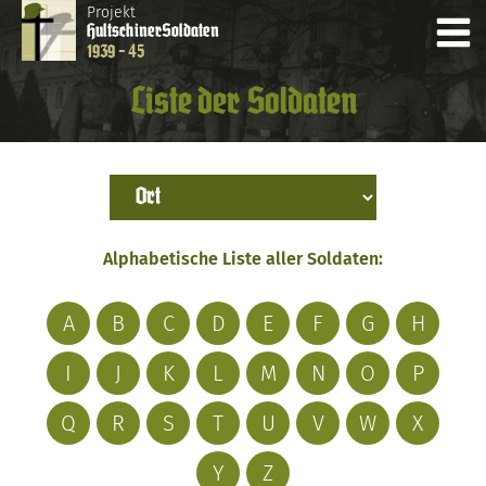
Projekt
Hultschiner
Soldaten
1939 - 45
Liste der Soldaten
Alphabetische Liste aller Soldaten:
A
B
C
D
E
F
G
H
I
J
K
L
M
N
O
P
Q
R
S
T
U
V
W
X
Y
Z