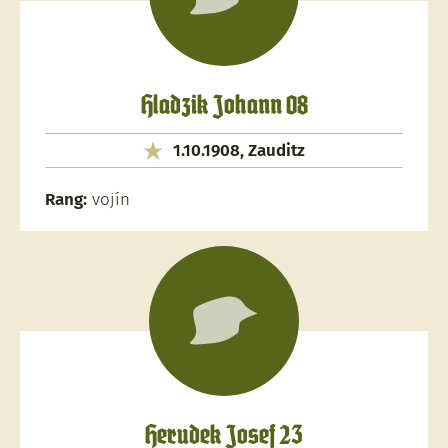
Hladzik Johann 08
1.10.1908, Zauditz
Rang:
vojín
Herudek Josef 23