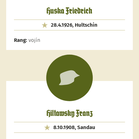
Huska Friedrich
28.4.1926, Hultschin
Rang:
vojín
Hiltawsky Franz
8.10.1908, Sandau