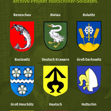
archivu Projekt Hultschiner-Soldaten.
Beneschau
Bielau
Bolatitz
Buslawitz
Deutsch Krawarn
Groß Darkowitz
Groß Hoschütz
Haatsch
Hultschin