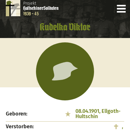
Projekt
Hultschiner
Soldaten
1939 - 45
Kudelka Viktor
08.04.1901, Ellgoth-
Geboren:
Hultschin
Verstorben:
,