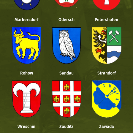
Markersdorf
Odersch
Petershofen
Rohow
Sandau
Strandorf
Wreschin
Zauditz
Zawada