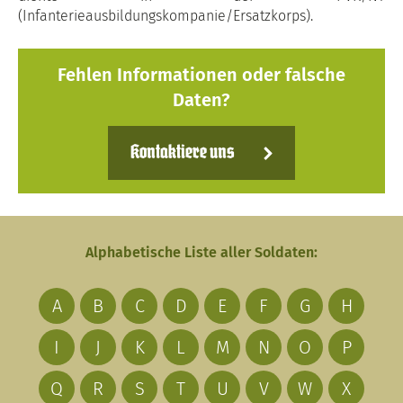
(Infanterieausbildungskompanie/Ersatzkorps).
Fehlen Informationen oder falsche
Daten?
Kontaktiere uns
Alphabetische Liste aller Soldaten:
A
B
C
D
E
F
G
H
I
J
K
L
M
N
O
P
Q
R
S
T
U
V
W
X