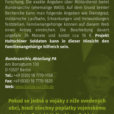
Forschung. Die exakte Angaben über Militärdienst bietet
Bundesarchiv (ehemalige WASt). Auf dem Grund breiter
Recherche kann man folgende Angaben wie Dienstgrad,
militärische Laufbahn, Erkrankungen und Verwundungen
feststellen. Familienangehörige können auf diesem Web
einen Antrag einreichen. Die Bearbeitung dauert
ungefähr 36 Monate und kostet cca 16 €.
Projekt
Hultschiner Soldaten kann in dieser Hinsicht den
Familienangehörige hilfreich sein.
Bundesarchiv, Abteilung PA
Am Borsigturm 130
D-13507 Berlin
Tel.:
+49 (030) 18 7770-1158
Fax:
+49 (030) 18 7770-1825
Web:
www.bundesarchiv.de
Pokud se jedná o vojáky z níže uvedených
obcí, hradí všechny poplatky vojenskému