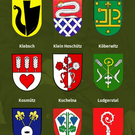
Klebsch
Klein Hoschütz
Köberwitz
Kosmütz
Kuchelna
Ludgerstal