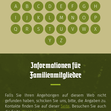
A
B
C
D
E
F
G
H
I
J
K
L
M
N
O
P
Q
R
S
T
U
V
W
X
Y
Z
Informationen für
Familienmitglieder
Falls Sie Ihren Angehörigen auf diesem Web nicht
gefunden haben, schicken Sie uns, bitte, die Angaben zu.
Kontakte finden Sie auf dieser
Seite
. Besuchen Sie auch