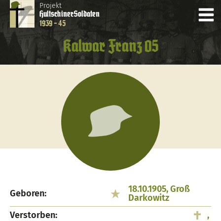
Projekt
Hultschiner
Soldaten
1939 - 45
Kalwar Franz 05
18.10.1905, Groß
Geboren:
Darkowitz
Verstorben:
,