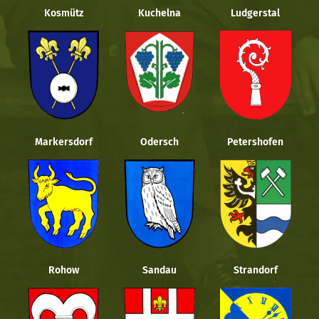
Kosmütz
Kuchelna
Ludgerstal
Markersdorf
Odersch
Petershofen
Rohow
Sandau
Strandorf