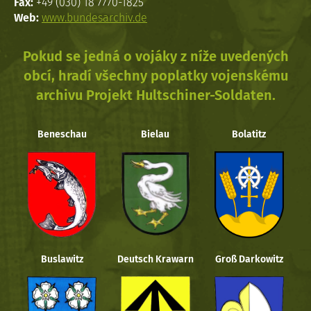
Fax:
+49 (030) 18 7770-1825
Web:
www.bundesarchiv.de
Pokud se jedná o vojáky z níže uvedených
obcí, hradí všechny poplatky vojenskému
archivu Projekt Hultschiner-Soldaten.
Beneschau
Bielau
Bolatitz
Buslawitz
Deutsch Krawarn
Groß Darkowitz