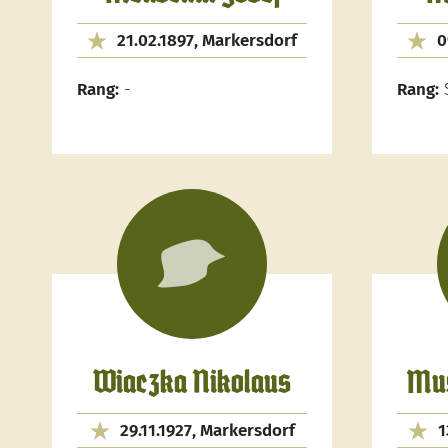
21.02.1897, Markersdorf
0
Rang:
-
Rang:
S
Wiaczka Nikolaus
Mus
29.11.1927, Markersdorf
1