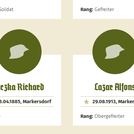
oldat
Rang:
Gefreiter
iczka Richard
Lazar Alfon
3.04.1885, Markersdorf
29.08.1913, Marke
-
Rang:
Obergefreiter