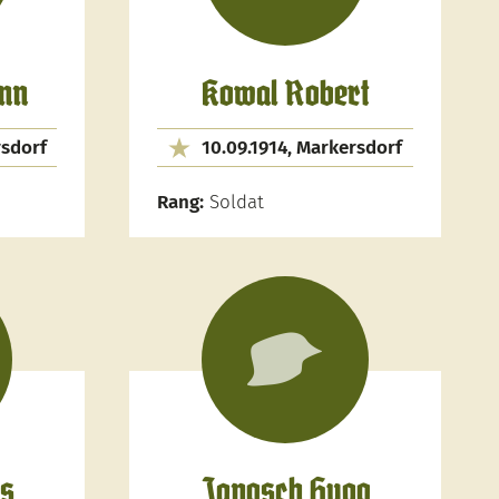
nn
Kowal Robert
rsdorf
10.09.1914, Markersdorf
Rang:
Soldat
is
Janosch Hugo