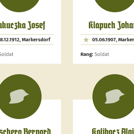
ukuczka Josef
Klapuch Joha
8.12.1912, Markersdorf
05.06.1907, Marke
oldat
Rang:
Soldat
schera Bernard
Kolibacz Alo