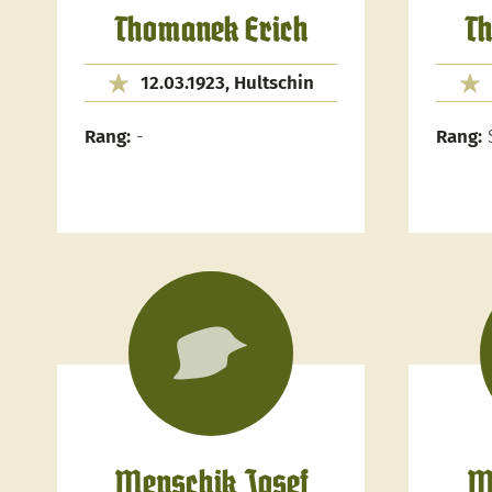
Thomanek Erich
Th
12.03.1923, Hultschin
Rang:
-
Rang:
S
Menschik Josef
M