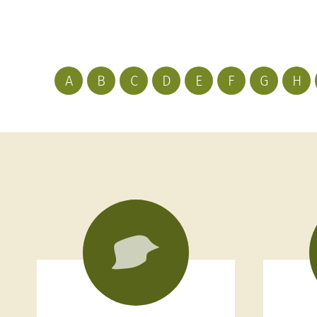
A
B
C
D
E
F
G
H