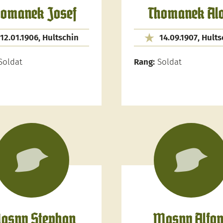
omanek Josef
Thomanek Alo
12.01.1906, Hultschin
14.09.1907, Hults
oldat
Rang:
Soldat
asny Stephan
Masny Alfo