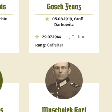
is
Gosch Franz
chin
05.08.1919, Groß
Darkowitz
29.07.1944
, Ostfront
Rang:
Gefreiter
ns
Muschalek Karl