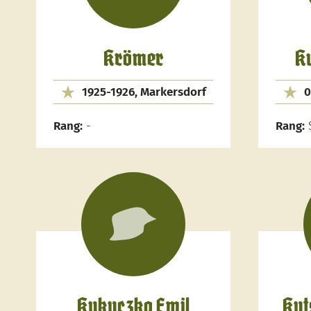
Krömer
K
1925-1926, Markersdorf
0
Rang:
-
Rang:
S
Kukuczka Emil
Kut