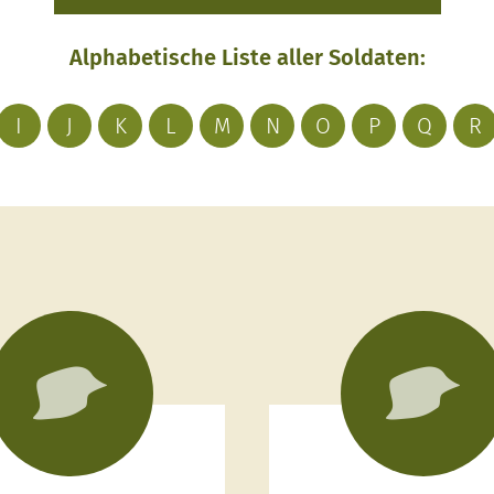
Alphabetische Liste aller Soldaten:
I
J
K
L
M
N
O
P
Q
R