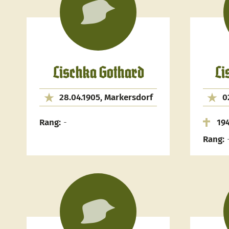
Lischka Gothard
Li
28.04.1905, Markersdorf
0
Rang:
-
19
Rang: