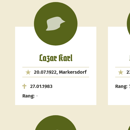
Lazar Karl
20.07.1922, Markersdorf
2
27.01.1983
Rang:
S
Rang:
-