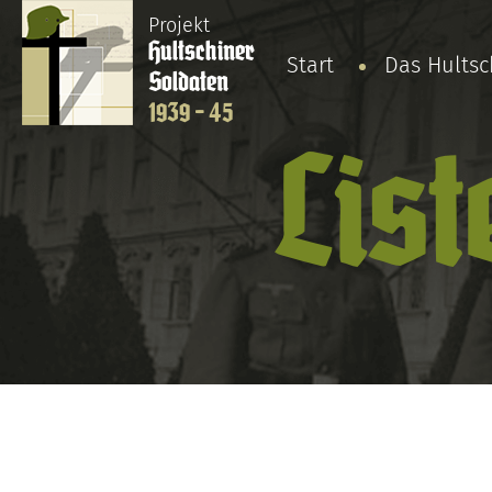
Projekt
Hultschiner
Start
Das Hults
Soldaten
1939 - 45
List