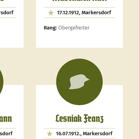
rsdorf
17.12.1912, Markersdorf
Rang:
Obergefreiter
ann
Lesniak Franz
rsdorf
16.07.1912., Markersdorf