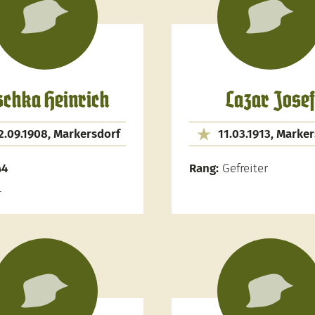
schka Heinrich
Lazar Josef
2.09.1908, Markersdorf
11.03.1913, Marke
44
Rang:
Gefreiter
-