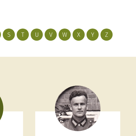
S
T
U
V
W
X
Y
Z