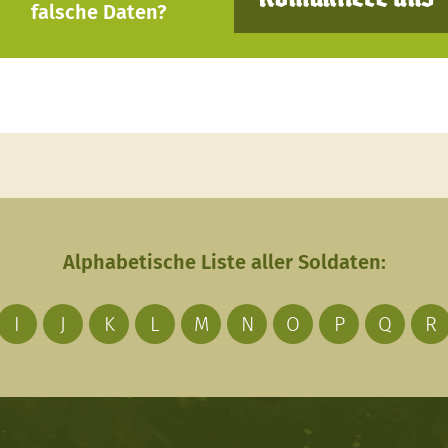
falsche Daten?
Alphabetische Liste aller Soldaten:
I
J
K
L
M
N
O
P
Q
R