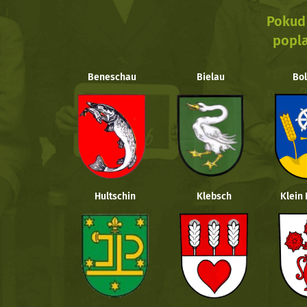
Pokud 
popla
Beneschau
Bielau
Bol
Hultschin
Klebsch
Klein