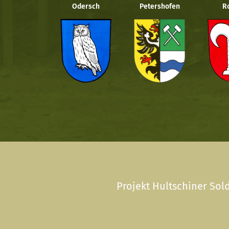
Odersch
Petershofen
R
Projekt Hultschiner Sold