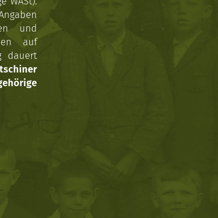
ge WASt).
 Angaben
gen und
nen auf
g dauert
tschiner
ehörige