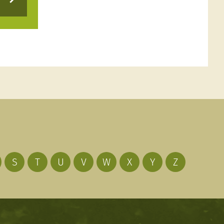
S
T
U
V
W
X
Y
Z