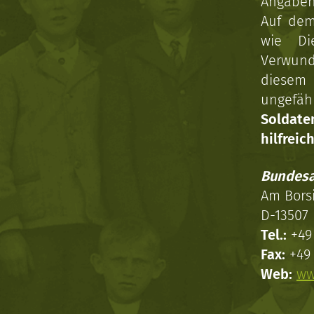
Angaben 
Auf dem
wie Di
Verwun
diesem 
ungefäh
Soldat
hilfreich
Bundesa
Am Bors
D-13507 
Tel.:
+49 
Fax:
+49 
Web:
ww