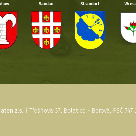
ohow
Sandau
Strandorf
Wresc
aten z.s.
| Třešňová 37, Bolatice - Borová, PSČ 747