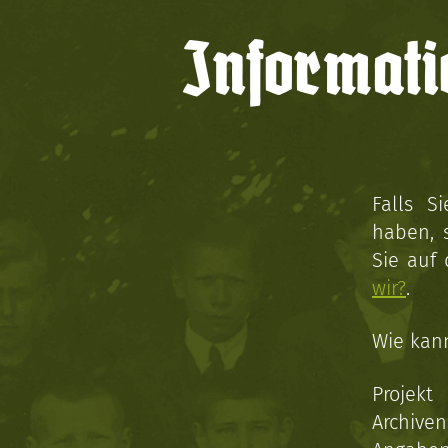
Informati
Falls S
haben, 
Sie auf
wir?
.
Wie kan
Projekt
Archive