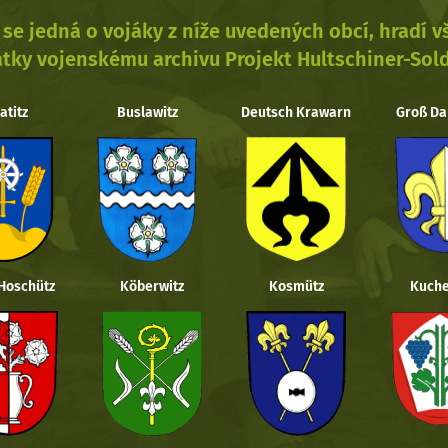
se jedná o vojáky z níže uvedených obcí, hradí 
tky vojenskému archivu Projekt Hultschiner-Sol
atitz
Buslawitz
Deutsch Krawarn
Groß Da
 Hoschütz
Köberwitz
Kosmütz
Kuche