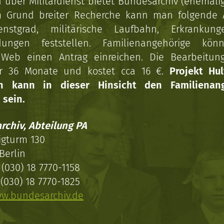
über Militärdienst bietet Bundesarchiv (ehemali
 Grund breiter Recherche kann man folgende
enstgrad, militärische Laufbahn, Erkrankun
dungen feststellen. Familienangehörige kön
Web einen Antrag einreichen. Die Bearbeitun
r 36 Monate und kostet cca 16 €.
Projekt Hul
en kann in dieser Hinsicht den Familienang
 sein.
rchiv, Abteilung PA
igturm 130
Berlin
(030) 18 7770-1158
(030) 18 7770-1825
w.bundesarchiv.de