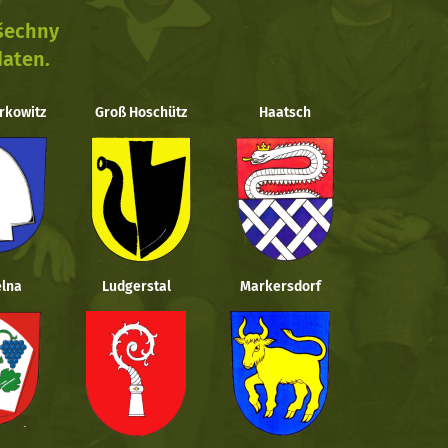
všechny
daten.
rkowitz
Groß Hoschütz
Haatsch
lna
Ludgerstal
Markersdorf