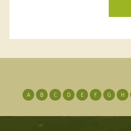
A
B
C
D
E
F
G
H