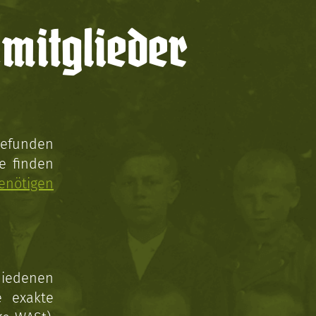
mitglieder
gefunden
e finden
enötigen
hiedenen
e exakte