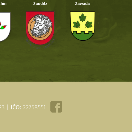
hin
Zauditz
Zawada
 23 |
IČO:
22758551