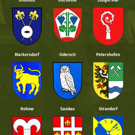
Kosmütz
Kuchelna
Ludgerstal
Markersdorf
Odersch
Petershofen
Rohow
Sandau
Strandorf