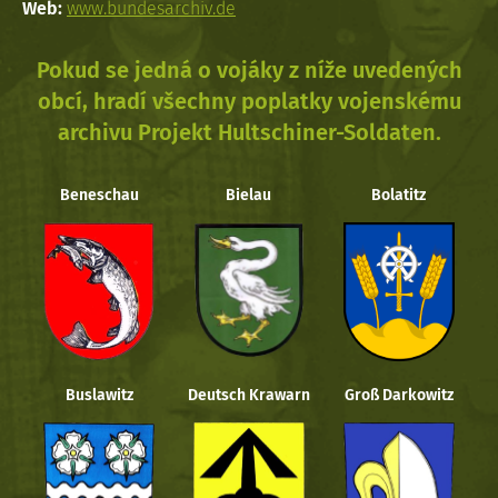
Web:
www.bundesarchiv.de
Pokud se jedná o vojáky z níže uvedených
obcí, hradí všechny poplatky vojenskému
archivu Projekt Hultschiner-Soldaten.
Beneschau
Bielau
Bolatitz
Buslawitz
Deutsch Krawarn
Groß Darkowitz