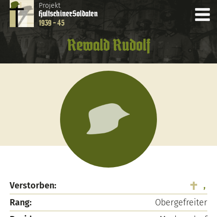
Projekt
Hultschiner
Soldaten
1939 - 45
Rewald Rudolf
Verstorben:
,
Rang:
Obergefreiter