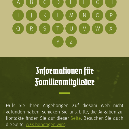
A
B
C
D
E
F
G
H
I
J
K
L
M
N
O
P
Q
R
S
T
U
V
W
X
Y
Z
Informationen für
Familienmitglieder
Falls Sie Ihren Angehörigen auf diesem Web nicht
gefunden haben, schicken Sie uns, bitte, die Angaben zu.
Kontakte finden Sie auf dieser
Seite
. Besuchen Sie auch
die Seite:
Was benötigen wir?
.