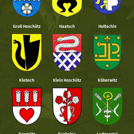
Groß Hoschütz
Haatsch
Hultschin
Klebsch
Klein Hoschütz
Köberwitz