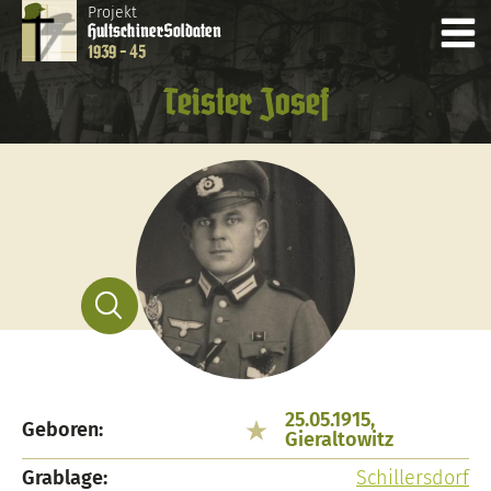
Projekt
Hultschiner
Soldaten
1939 - 45
Teister Josef
25.05.1915,
Geboren:
Gieraltowitz
Grablage:
Schillersdorf