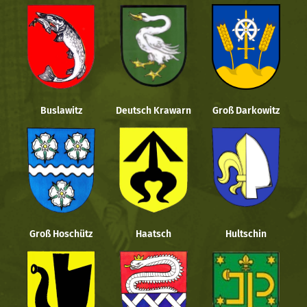
Buslawitz
Deutsch Krawarn
Groß Darkowitz
Groß Hoschütz
Haatsch
Hultschin