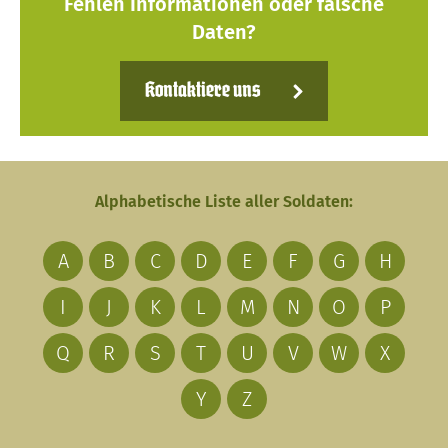
Fehlen Informationen oder falsche
Daten?
Kontaktiere uns
Alphabetische Liste aller Soldaten:
A
B
C
D
E
F
G
H
I
J
K
L
M
N
O
P
Q
R
S
T
U
V
W
X
Y
Z