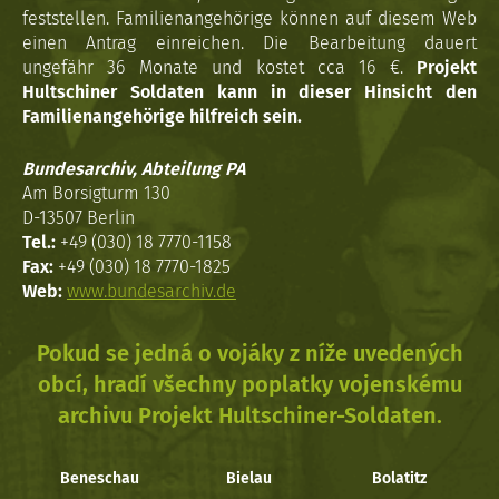
feststellen. Familienangehörige können auf diesem Web
einen Antrag einreichen. Die Bearbeitung dauert
ungefähr 36 Monate und kostet cca 16 €.
Projekt
Hultschiner Soldaten kann in dieser Hinsicht den
Familienangehörige hilfreich sein.
Bundesarchiv, Abteilung PA
Am Borsigturm 130
D-13507 Berlin
Tel.:
+49 (030) 18 7770-1158
Fax:
+49 (030) 18 7770-1825
Web:
www.bundesarchiv.de
Pokud se jedná o vojáky z níže uvedených
obcí, hradí všechny poplatky vojenskému
archivu Projekt Hultschiner-Soldaten.
Beneschau
Bielau
Bolatitz