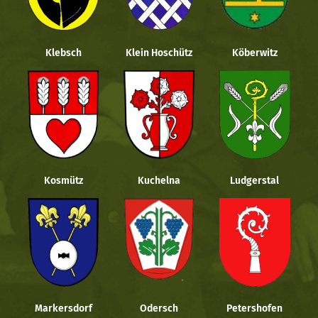
Klebsch
Klein Hoschütz
Köberwitz
Kosmütz
Kuchelna
Ludgerstal
Markersdorf
Odersch
Petershofen