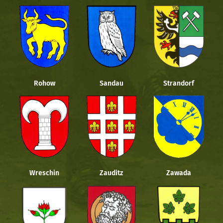
Rohow
Sandau
Strandorf
Wreschin
Zauditz
Zawada