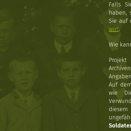
Falls S
haben, 
Sie auf
wir?
.
Wie kan
Projekt
Archive
Angaben 
Auf dem
wie Di
Verwun
diesem 
ungefäh
Soldat