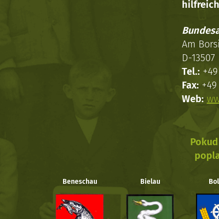
hilfreich
Bundesa
Am Bors
D-13507 
Tel.:
+49 
Fax:
+49 
Web:
ww
Pokud 
popla
Beneschau
Bielau
Bol