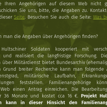
ie Ihren Angehörigen auf diesem Web nicht 
schicken Sie uns, bitte, die Angaben zu. Kontakt
 dieser
Seite
. Besuchen Sie auch die Seite:
Was b
n man die Angaben über Angehörigen finden?
 Hultschiner Soldaten kooperiert mit versc
n und realisiert die langfristige Forschung. Di
über Militärdienst bietet Bundesarchiv (ehemali
 Grund breiter Recherche kann man folgende
enstgrad, militärische Laufbahn, Erkrankun
dungen feststellen. Familienangehörige kön
Web einen Antrag einreichen. Die Bearbeitun
r 36 Monate und kostet cca 16 €.
Projekt Hul
en kann in dieser Hinsicht den Familienang