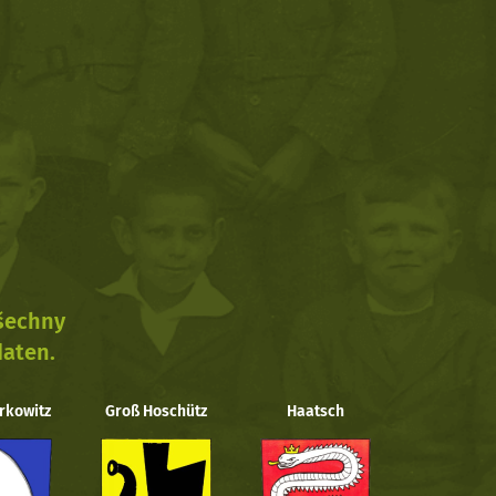
všechny
daten.
rkowitz
Groß Hoschütz
Haatsch