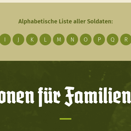
Alphabetische Liste aller Soldaten:
I
J
K
L
M
N
O
P
Q
R
onen für Familien