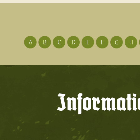
A
B
C
D
E
F
G
H
Informati