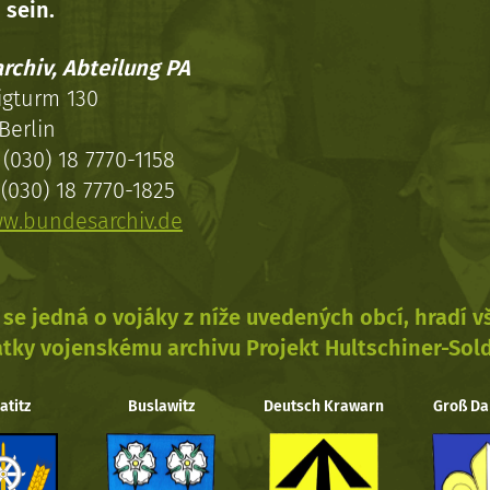
 sein.
rchiv, Abteilung PA
igturm 130
Berlin
(030) 18 7770-1158
(030) 18 7770-1825
w.bundesarchiv.de
se jedná o vojáky z níže uvedených obcí, hradí 
tky vojenskému archivu Projekt Hultschiner-Sol
atitz
Buslawitz
Deutsch Krawarn
Groß Da