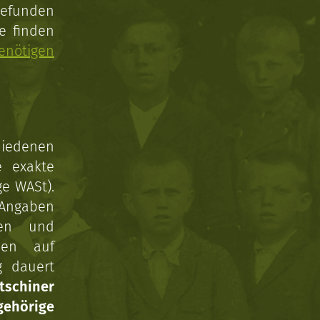
gefunden
e finden
enötigen
hiedenen
e exakte
ge WASt).
 Angaben
gen und
nen auf
g dauert
tschiner
ehörige