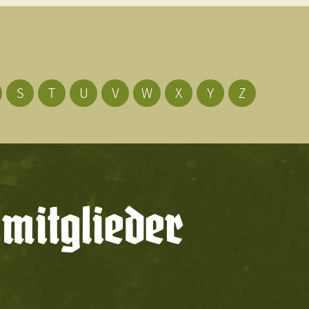
S
T
U
V
W
X
Y
Z
mitglieder