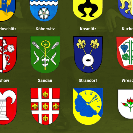
 Hoschütz
Köberwitz
Kosmütz
Kuche
ohow
Sandau
Strandorf
Wresc