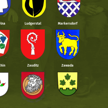
lna
Ludgerstal
Markersdorf
hin
Zauditz
Zawada