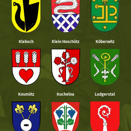
Klebsch
Klein Hoschütz
Köberwitz
Kosmütz
Kuchelna
Ludgerstal