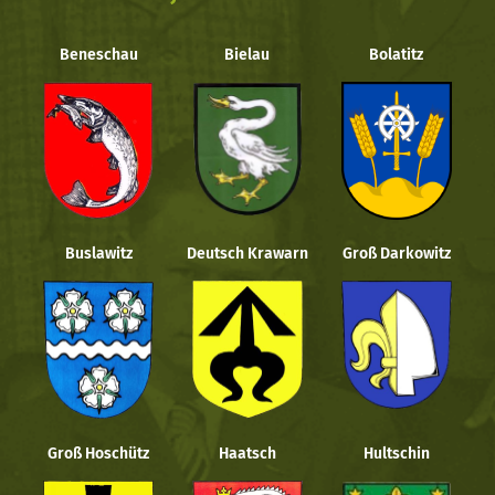
Beneschau
Bielau
Bolatitz
Buslawitz
Deutsch Krawarn
Groß Darkowitz
Groß Hoschütz
Haatsch
Hultschin