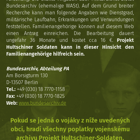
Bundesarchiv (ehemalige WASt). Auf dem Grund breiter
Recherche kann man folgende Angaben wie Dienstgrad,
militärische Laufbahn, Erkrankungen und Verwundungen
feststellen. Familienangehörige können auf diesem Web
einen Antrag einreichen. Die Bearbeitung dauert
ungefähr 36 Monate und kostet cca 16 €.
Projekt
Hultschiner Soldaten kann in dieser Hinsicht den
Familienangehörige hilfreich sein.
Bundesarchiv, Abteilung PA
Am Borsigturm 130
D-13507 Berlin
Tel.:
+49 (030) 18 7770-1158
Fax:
+49 (030) 18 7770-1825
Web:
www.bundesarchiv.de
Pokud se jedná o vojáky z níže uvedených
obcí, hradí všechny poplatky vojenskému
archivu Projekt Hultschiner-Soldaten.