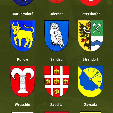
Markersdorf
Odersch
Petershofen
Rohow
Sandau
Strandorf
Wreschin
Zauditz
Zawada