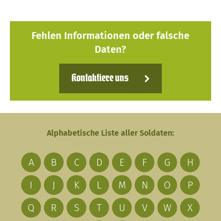
Fehlen Informationen oder falsche
Daten?
Kontaktiere uns
Alphabetische Liste aller Soldaten:
A
B
C
D
E
F
G
H
I
J
K
L
M
N
O
P
Q
R
S
T
U
V
W
X