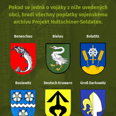
Pokud se jedná o vojáky z níže uvedených
obcí, hradí všechny poplatky vojenskému
archivu Projekt Hultschiner-Soldaten.
Beneschau
Bielau
Bolatitz
Buslawitz
Deutsch Krawarn
Groß Darkowitz