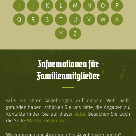
I
J
K
L
M
N
O
P
Q
R
S
T
U
V
W
X
Y
Z
Informationen für
Familienmitglieder
Falls Sie Ihren Angehörigen auf diesem Web nicht
gefunden haben, schicken Sie uns, bitte, die Angaben zu.
Kontakte finden Sie auf dieser
Seite
. Besuchen Sie auch
die Seite:
Was benötigen wir?
.
Wie kann man die Angaben über Angehörigen finden?