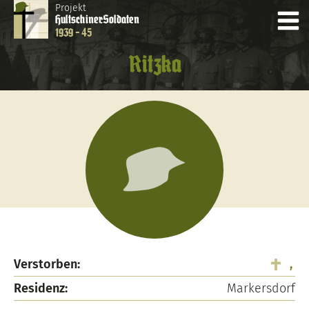
Projekt
Hultschiner
Soldaten
1939 - 45
Ritzka
Verstorben:
,
Residenz:
Markersdorf