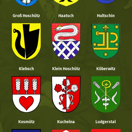
Groß Hoschütz
Haatsch
Hultschin
Klebsch
Klein Hoschütz
Köberwitz
Kosmütz
Kuchelna
Ludgerstal