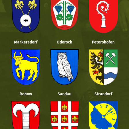
Markersdorf
Odersch
Petershofen
Rohow
Sandau
Strandorf