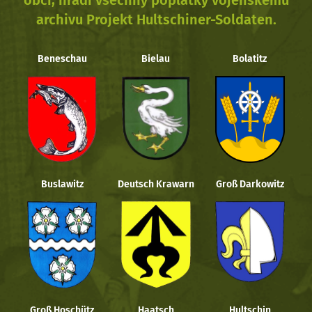
obcí, hradí všechny poplatky vojenskému
archivu Projekt Hultschiner-Soldaten.
Beneschau
Bielau
Bolatitz
Buslawitz
Deutsch Krawarn
Groß Darkowitz
Groß Hoschütz
Haatsch
Hultschin