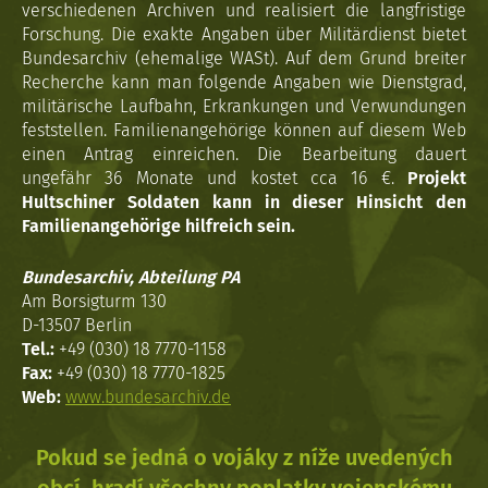
verschiedenen Archiven und realisiert die langfristige
Forschung. Die exakte Angaben über Militärdienst bietet
Bundesarchiv (ehemalige WASt). Auf dem Grund breiter
Recherche kann man folgende Angaben wie Dienstgrad,
militärische Laufbahn, Erkrankungen und Verwundungen
feststellen. Familienangehörige können auf diesem Web
einen Antrag einreichen. Die Bearbeitung dauert
ungefähr 36 Monate und kostet cca 16 €.
Projekt
Hultschiner Soldaten kann in dieser Hinsicht den
Familienangehörige hilfreich sein.
Bundesarchiv, Abteilung PA
Am Borsigturm 130
D-13507 Berlin
Tel.:
+49 (030) 18 7770-1158
Fax:
+49 (030) 18 7770-1825
Web:
www.bundesarchiv.de
Pokud se jedná o vojáky z níže uvedených