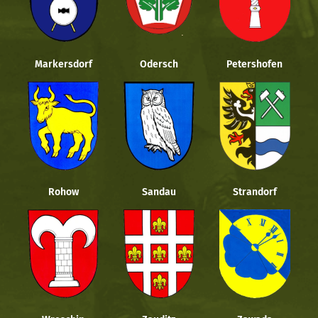
Markersdorf
Odersch
Petershofen
Rohow
Sandau
Strandorf