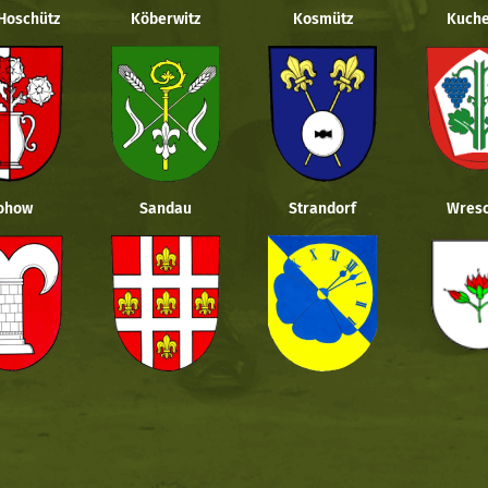
 Hoschütz
Köberwitz
Kosmütz
Kuche
ohow
Sandau
Strandorf
Wresc