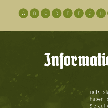
A
B
C
D
E
F
G
H
Informati
Falls S
haben, 
Sie auf