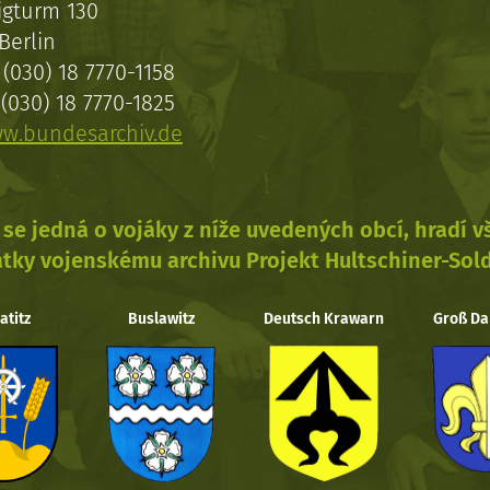
igturm 130
Berlin
(030) 18 7770-1158
(030) 18 7770-1825
w.bundesarchiv.de
se jedná o vojáky z níže uvedených obcí, hradí 
tky vojenskému archivu Projekt Hultschiner-Sol
atitz
Buslawitz
Deutsch Krawarn
Groß Da