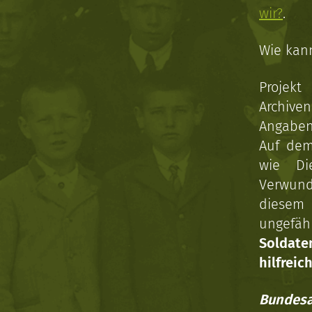
wir?
.
Wie kan
Projekt
Archive
Angaben 
Auf dem
wie Di
Verwun
diesem 
ungefäh
Soldat
hilfreich
Bundesa