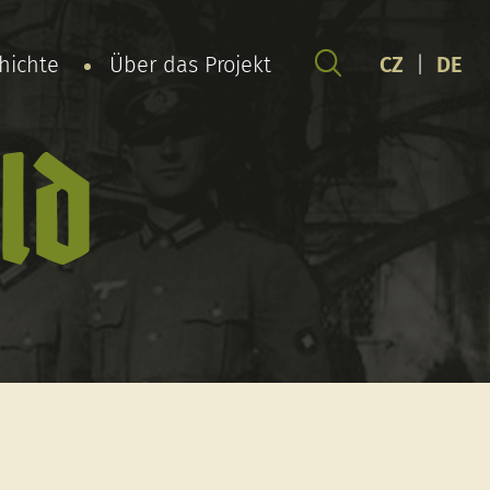
chichte
Über das Projekt
CZ
|
DE
ld