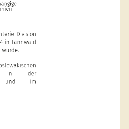
hängige
nnien
nterie-Division
44 in Tannwald
 wurde.
hoslowakischen
r in der
/NT) und im