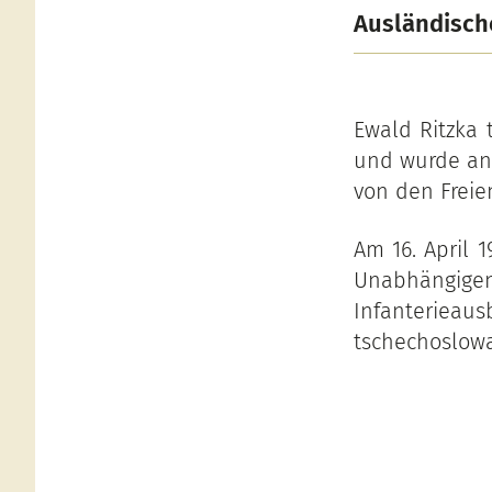
Ausländisch
Ewald Ritzka t
und wurde an 
von den Freie
Am 16. April 
Unabhän
Infanterie
tschechoslow