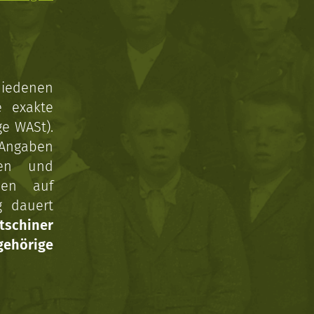
hiedenen
e exakte
ge WASt).
 Angaben
gen und
nen auf
g dauert
tschiner
ehörige