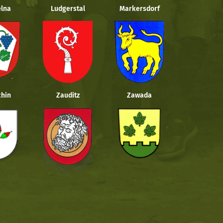
lna
Ludgerstal
Markersdorf
hin
Zauditz
Zawada