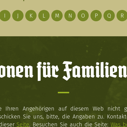
I
J
K
L
M
N
O
P
Q
R
onen für Familien
ie Ihren Angehörigen auf diesem Web nicht 
schicken Sie uns, bitte, die Angaben zu. Kontakt
 dieser
Seite
. Besuchen Sie auch die Seite:
Was b