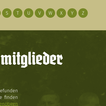
S
T
U
V
W
X
Y
Z
mitglieder
gefunden
e finden
enötigen