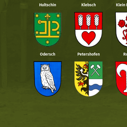
Hultschin
Klebsch
Klein
Odersch
Petershofen
R