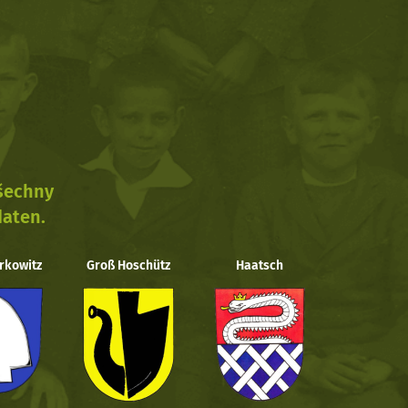
všechny
daten.
rkowitz
Groß Hoschütz
Haatsch