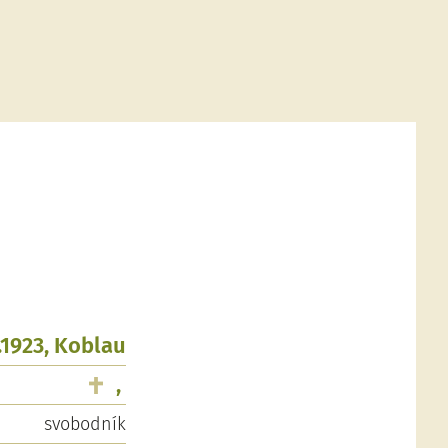
.1923, Koblau
,
svobodník