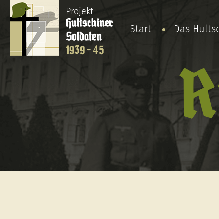
Projekt
Hultschiner
Start
Das Hults
Soldaten
1939 - 45
R