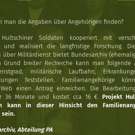
n man die Angaben über Angehörigen finden?
 Hultschiner Soldaten kooperiert mit versc
n und realisiert die langfristige Forschung. Di
über Militärdienst bietet Bundesarchiv (ehemali
 Grund breiter Recherche kann man folgende
enstgrad, militärische Laufbahn, Erkrankun
dungen feststellen. Familienangehörige kön
Web einen Antrag einreichen. Die Bearbeitun
r 36 Monate und kostet cca 16 €.
Projekt Hul
en kann in dieser Hinsicht den Familienang
 sein.
rchiv, Abteilung PA