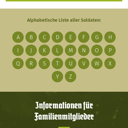
Alphabetische Liste aller Soldaten:
A
B
C
D
E
F
G
H
I
J
K
L
M
N
O
P
Q
R
S
T
U
V
W
X
Y
Z
Informationen für
Familienmitglieder