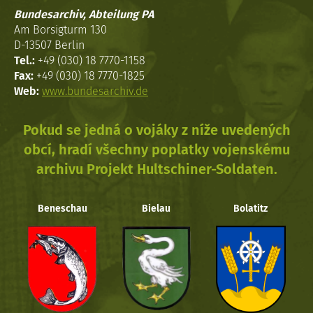
Bundesarchiv, Abteilung PA
Am Borsigturm 130
D-13507 Berlin
Tel.:
+49 (030) 18 7770-1158
Fax:
+49 (030) 18 7770-1825
Web:
www.bundesarchiv.de
Pokud se jedná o vojáky z níže uvedených
obcí, hradí všechny poplatky vojenskému
archivu Projekt Hultschiner-Soldaten.
Beneschau
Bielau
Bolatitz