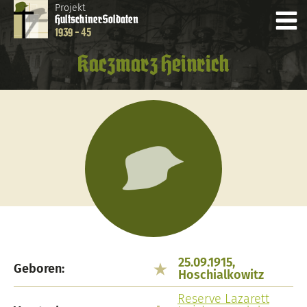
Projekt
Hultschiner
Soldaten
1939 - 45
Kaczmarz Heinrich
25.09.1915,
Geboren:
Hoschialkowitz
Reserve Lazarett