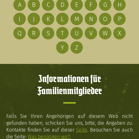
A
B
C
D
E
F
G
H
I
J
K
L
M
N
O
P
Q
R
S
T
U
V
W
X
Y
Z
Informationen für
Familienmitglieder
Falls Sie Ihren Angehörigen auf diesem Web nicht
gefunden haben, schicken Sie uns, bitte, die Angaben zu.
Kontakte finden Sie auf dieser
Seite
. Besuchen Sie auch
die Seite:
Was benötigen wir?
.