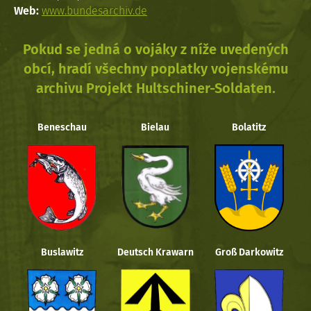
Web:
www.bundesarchiv.de
Pokud se jedná o vojáky z níže uvedených
obcí, hradí všechny poplatky vojenskému
archivu Projekt Hultschiner-Soldaten.
Beneschau
Bielau
Bolatitz
Buslawitz
Deutsch Krawarn
Groß Darkowitz