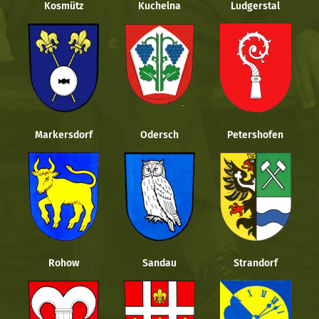
Kosmütz
Kuchelna
Ludgerstal
Markersdorf
Odersch
Petershofen
Rohow
Sandau
Strandorf