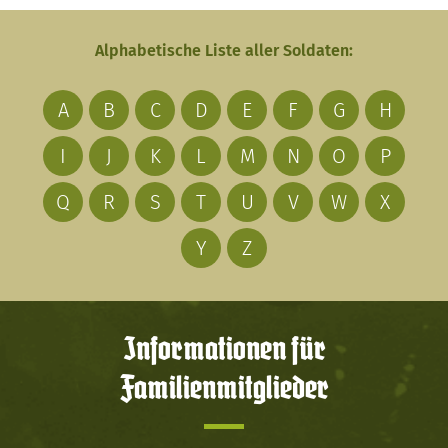
Alphabetische Liste aller Soldaten:
A
B
C
D
E
F
G
H
I
J
K
L
M
N
O
P
Q
R
S
T
U
V
W
X
Y
Z
Informationen für
Familienmitglieder