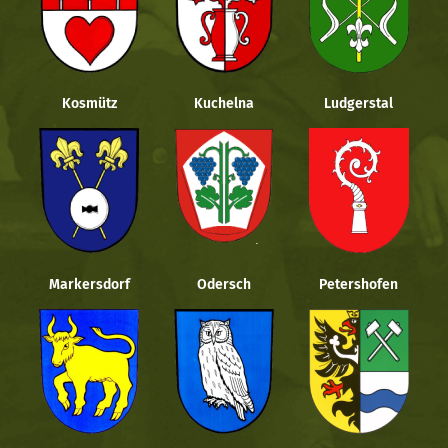
Kosmütz
Kuchelna
Ludgerstal
Markersdorf
Odersch
Petershofen