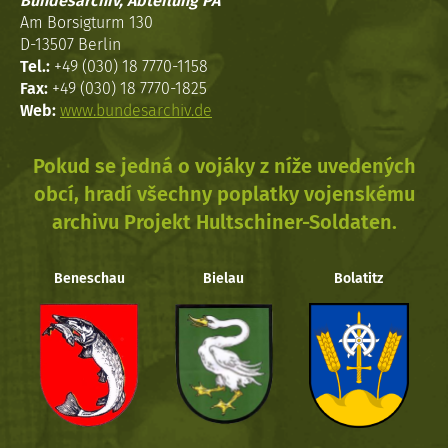
Bundesarchiv, Abteilung PA
Am Borsigturm 130
D-13507 Berlin
Tel.:
+49 (030) 18 7770-1158
Fax:
+49 (030) 18 7770-1825
Web:
www.bundesarchiv.de
Pokud se jedná o vojáky z níže uvedených
obcí, hradí všechny poplatky vojenskému
archivu Projekt Hultschiner-Soldaten.
Beneschau
Bielau
Bolatitz