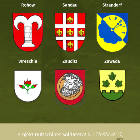
Rohow
Sandau
Strandorf
Wreschin
Zauditz
Zawada
Projekt Hultschiner Soldaten z.s.
| Třešňová 37,