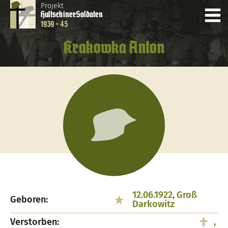
Projekt
Hultschiner
Soldaten
1939 - 45
Krakowka Anton
12.06.1922, Groß
Geboren:
Darkowitz
Verstorben:
,