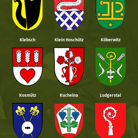
Klebsch
Klein Hoschütz
Köberwitz
Kosmütz
Kuchelna
Ludgerstal