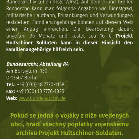
Bundesarchiv (ehemalige WASt). Auf dem Grund breiter
Recherche kann man folgende Angaben wie Dienstgrad,
militärische Laufbahn, Erkrankungen und Verwundungen
feststellen. Familienangehörige können auf diesem Web
einen Antrag einreichen. Die Bearbeitung dauert
ungefähr 36 Monate und kostet cca 16 €.
Projekt
Hultschiner Soldaten kann in dieser Hinsicht den
Familienangehörige hilfreich sein.
Bundesarchiv, Abteilung PA
Am Borsigturm 130
D-13507 Berlin
Tel.:
+49 (030) 18 7770-1158
Fax:
+49 (030) 18 7770-1825
Web:
www.bundesarchiv.de
Pokud se jedná o vojáky z níže uvedených
obcí, hradí všechny poplatky vojenskému
archivu Projekt Hultschiner-Soldaten.