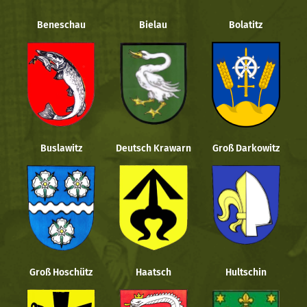
Beneschau
Bielau
Bolatitz
Buslawitz
Deutsch Krawarn
Groß Darkowitz
Groß Hoschütz
Haatsch
Hultschin