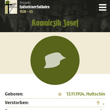
Projekt
Hultschiner
Soldaten
1939 - 45
Kowalczik Josef
Geboren:
13.11.1924, Hultschin
Verstorben:
,