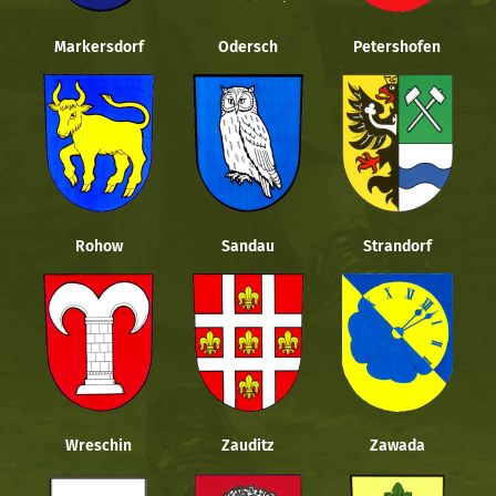
Markersdorf
Odersch
Petershofen
Rohow
Sandau
Strandorf
Wreschin
Zauditz
Zawada