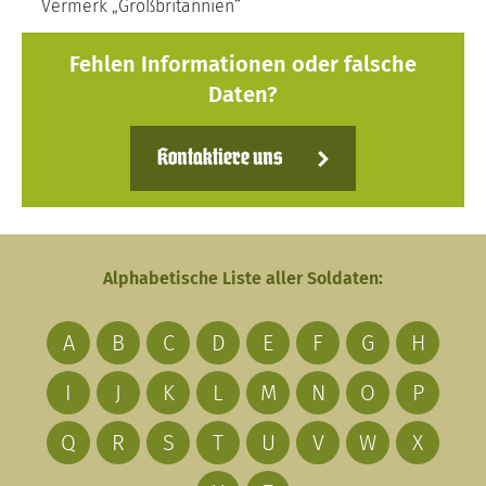
Vermerk „Großbritannien“
Fehlen Informationen oder falsche
Daten?
Kontaktiere uns
Alphabetische Liste aller Soldaten:
A
B
C
D
E
F
G
H
I
J
K
L
M
N
O
P
Q
R
S
T
U
V
W
X