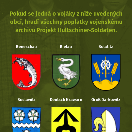
Pokud se jedná o vojáky z níže uvedených
obcí, hradí všechny poplatky vojenskému
archivu Projekt Hultschiner-Soldaten.
Beneschau
Bielau
Bolatitz
Buslawitz
Deutsch Krawarn
Groß Darkowitz