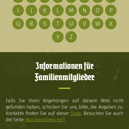
I
J
K
L
M
N
O
P
Q
R
S
T
U
V
W
X
Y
Z
Informationen für
Familienmitglieder
Falls Sie Ihren Angehörigen auf diesem Web nicht
gefunden haben, schicken Sie uns, bitte, die Angaben zu.
Kontakte finden Sie auf dieser
Seite
. Besuchen Sie auch
die Seite:
Was benötigen wir?
.