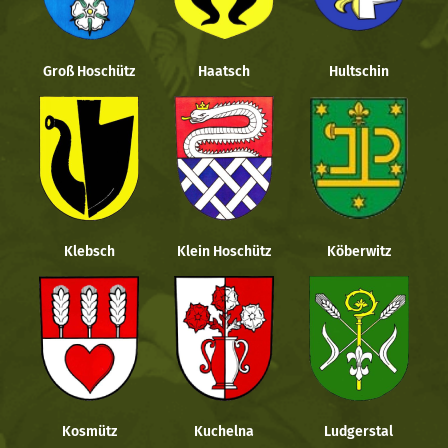
Groß Hoschütz
Haatsch
Hultschin
Klebsch
Klein Hoschütz
Köberwitz
Kosmütz
Kuchelna
Ludgerstal