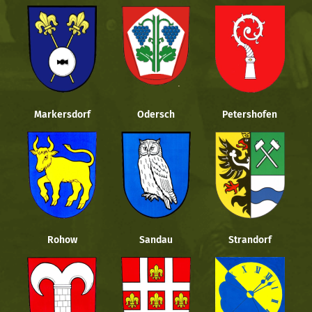
Markersdorf
Odersch
Petershofen
Rohow
Sandau
Strandorf