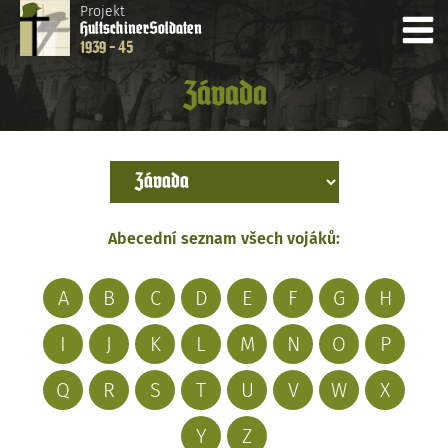
Projekt
Hultschiner
Soldaten
1939 - 45
Závada
Abecední seznam všech vojáků:
A
B
C
D
E
F
G
H
I
J
K
L
M
N
O
P
Q
R
S
T
U
V
W
X
Y
Z