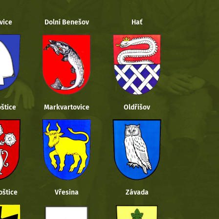
vice
Dolní Benešov
Hať
štice
Markvartovice
Oldřišov
oštice
Vřesina
Závada