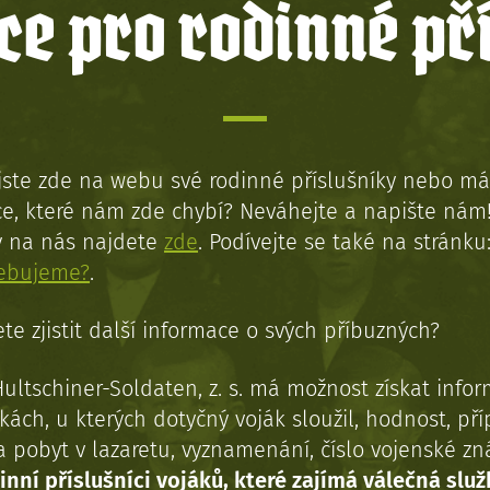
e pro rodinné př
jste zde na webu své rodinné příslušníky nebo má
e, které nám zde chybí? Neváhejte a napište nám
y na nás najdete
zde
. Podívejte se také na stránku
řebujeme?
.
te zjistit další informace o svých příbuzných?
Hultschiner-Soldaten, z. s. má možnost získat info
kách, u kterých dotyčný voják sloužil, hodnost, př
a pobyt v lazaretu, vyznamenání, číslo vojenské z
inní příslušníci vojáků, které zajímá válečná služ