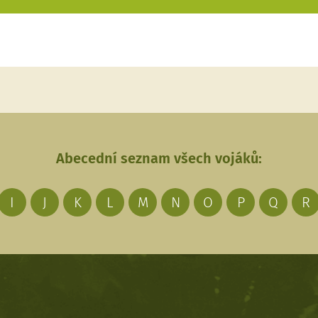
Abecední seznam všech vojáků:
I
J
K
L
M
N
O
P
Q
R