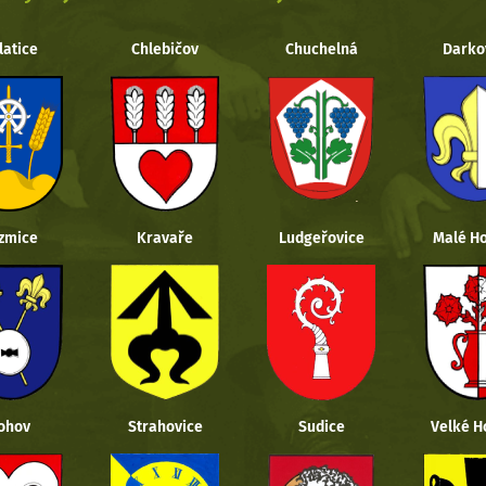
latice
Chlebičov
Chuchelná
Darko
zmice
Kravaře
Ludgeřovice
Malé Ho
ohov
Strahovice
Sudice
Velké H