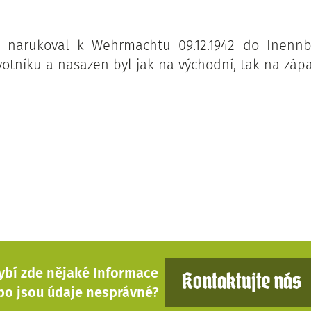
 narukoval k Wehrmachtu 09.12.1942 do Inenn
votníku a nasazen byl jak na východní, tak na zápa
ybí zde nějaké Informace
Kontaktujte nás
bo jsou údaje nesprávné?