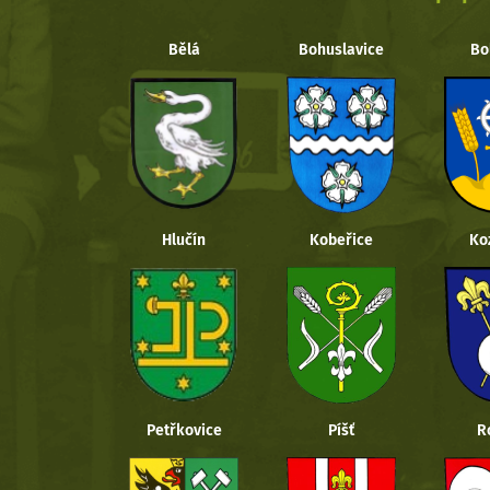
Bělá
Bohuslavice
Bo
Hlučín
Kobeřice
Ko
Petřkovice
Píšť
R