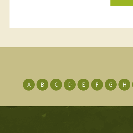
A
B
C
D
E
F
G
H