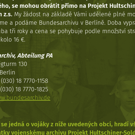
ého, se mohou obrátit přímo na Projekt Hultschi
 z.s.
My žádost na základě Vámi udělené plné mo
eme a podáme Bundesarchivu v Berlíně. Doba vypr
uba tři roky a cena se pohybuje podle množství st
kolo 16 €.
rchiv, Abteilung PA
igturm 130
Berlin
(030) 18 7770-1158
(030) 18 7770-1825
w.bundesarchiv.de
se jedná o vojáky z níže uvedených obcí, hradí 
tky vojenskému archivu Projekt Hultschiner-Sol