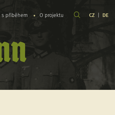
y s příběhem
O projektu
CZ
|
DE
nn