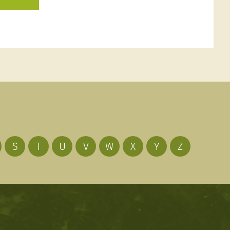
S
T
U
V
W
X
Y
Z