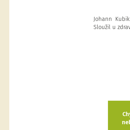
Johann Kubik
Sloužil u zdra
Ch
ne