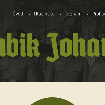
Úvod
Hlučínsko
Seznam
Profil
ubik Joha