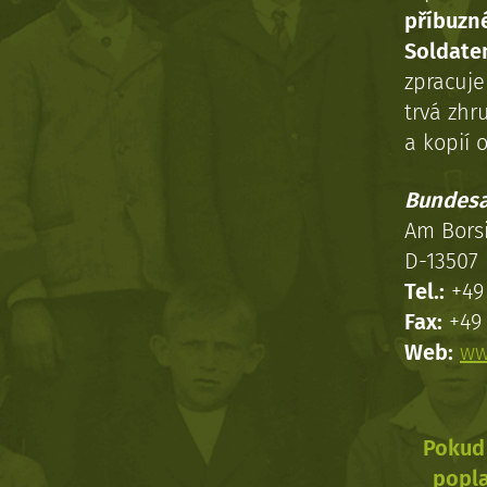
příbuzn
Soldaten
zpracuj
trvá zhr
a kopií o
Bundesa
Am Bors
D-13507 
Tel.:
+49 
Fax:
+49 
Web:
ww
Pokud 
popla