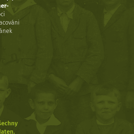
ner-
ci
acováni
ránek
všechny
daten.