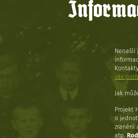
Informac
Nenašli 
informac
Kontakt
vás pot
Jak může
Projekt 
o jednot
zranění 
atp.
Rod