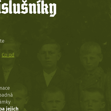
íslušníky
te
!
:
Co od
rmace
ípadná
námky
ba jejich