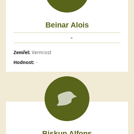
Beinar Alois
-
Zemřel:
Vermisst
Hodnost:
-
Biskup Alfons