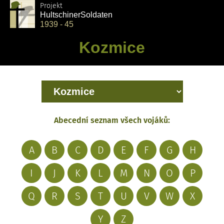
Projekt
Hultschiner
Soldaten
1939 - 45
Kozmice
Abecední seznam všech vojáků:
A
B
C
D
E
F
G
H
I
J
K
L
M
N
O
P
Q
R
S
T
U
V
W
X
Y
Z