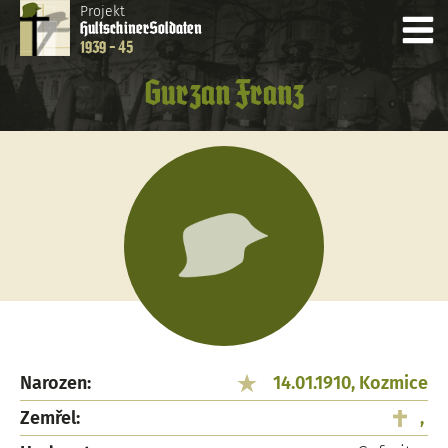
Projekt
Hultschiner
Soldaten
1939 - 45
Gurzan Franz
Narozen:
14.01.1910, Kozmice
Zemřel:
,