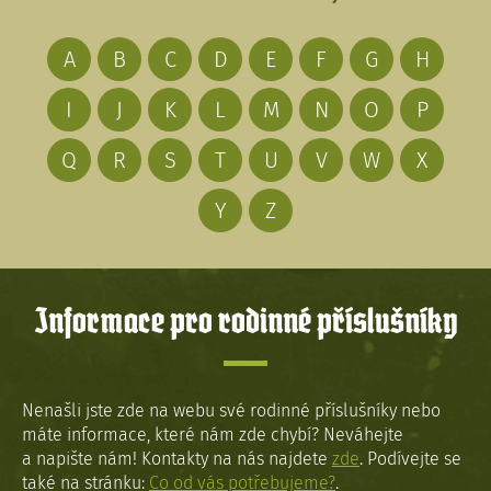
A
B
C
D
E
F
G
H
I
J
K
L
M
N
O
P
Q
R
S
T
U
V
W
X
Y
Z
Informace pro rodinné příslušníky
Nenašli jste zde na webu své rodinné příslušníky nebo
máte informace, které nám zde chybí? Neváhejte
a napište nám! Kontakty na nás najdete
zde
. Podívejte se
také na stránku:
Co od vás potřebujeme?
.