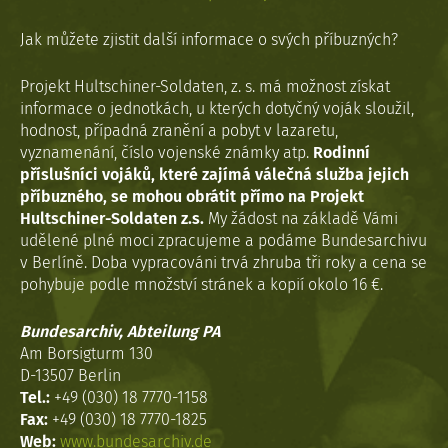
Jak můžete zjistit další informace o svých příbuzných?
Projekt Hultschiner-Soldaten, z. s. má možnost získat
informace o jednotkách, u kterých dotyčný voják sloužil,
hodnost, případná zranění a pobyt v lazaretu,
vyznamenání, číslo vojenské známky atp.
Rodinní
příslušníci vojáků, které zajímá válečná služba jejich
příbuzného, se mohou obrátit přímo na Projekt
Hultschiner-Soldaten z.s.
My žádost na základě Vámi
udělené plné moci zpracujeme a podáme Bundesarchivu
v Berlíně. Doba vypracováni trvá zhruba tři roky a cena se
pohybuje podle množství stránek a kopií okolo 16 €.
Bundesarchiv, Abteilung PA
Am Borsigturm 130
D-13507 Berlin
Tel.:
+49 (030) 18 7770-1158
Fax:
+49 (030) 18 7770-1825
Web:
www.bundesarchiv.de