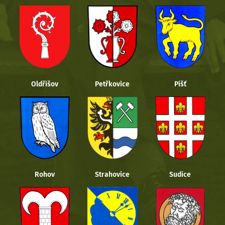
Oldřišov
Petřkovice
Píšť
Rohov
Strahovice
Sudice