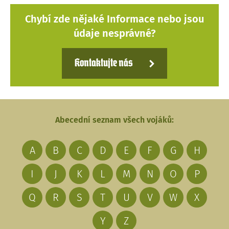
Chybí zde nějaké Informace nebo jsou
údaje nesprávné?
Kontaktujte nás
Abecední seznam všech vojáků:
A
B
C
D
E
F
G
H
I
J
K
L
M
N
O
P
Q
R
S
T
U
V
W
X
Y
Z