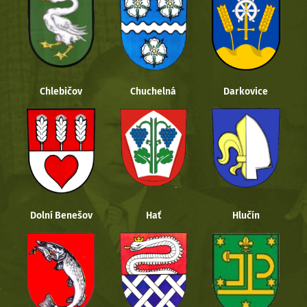
Chlebičov
Chuchelná
Darkovice
Dolní Benešov
Hať
Hlučín