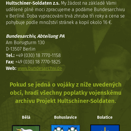
Hultschiner-Soldaten z.s.
My žádost na základě Vámi
udělené plné moci zpracujeme a podáme Bundesarchivu
v Berlíně. Doba vypracováni trvá zhruba tři roky a cena se
pohybuje podle množství stránek a kopií okolo 16 €.
Bundesarchiv, Abteilung PA
Am Borsigturm 130
D-13507 Berlin
Tel.:
+49 (030) 18 7770-1158
Fax:
+49 (030) 18 7770-1825
Web:
www.bundesarchiv.de
Pokud se jedná o vojáky z níže uvedených
obcí, hradí všechny poplatky vojenskému
archivu Projekt Hultschiner-Soldaten.
Bělá
Bohuslavice
Bolatice