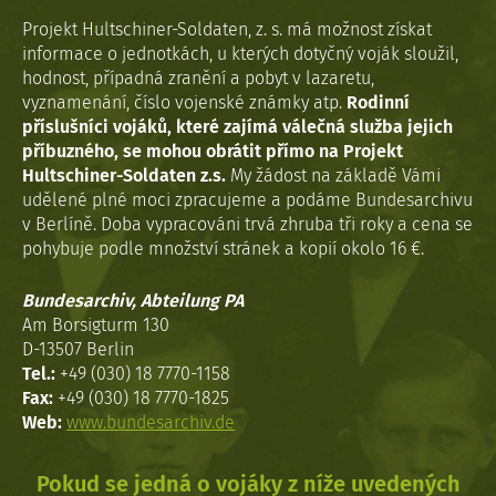
Projekt Hultschiner-Soldaten, z. s. má možnost získat
informace o jednotkách, u kterých dotyčný voják sloužil,
hodnost, případná zranění a pobyt v lazaretu,
vyznamenání, číslo vojenské známky atp.
Rodinní
příslušníci vojáků, které zajímá válečná služba jejich
příbuzného, se mohou obrátit přímo na Projekt
Hultschiner-Soldaten z.s.
My žádost na základě Vámi
udělené plné moci zpracujeme a podáme Bundesarchivu
v Berlíně. Doba vypracováni trvá zhruba tři roky a cena se
pohybuje podle množství stránek a kopií okolo 16 €.
Bundesarchiv, Abteilung PA
Am Borsigturm 130
D-13507 Berlin
Tel.:
+49 (030) 18 7770-1158
Fax:
+49 (030) 18 7770-1825
Web:
www.bundesarchiv.de
Pokud se jedná o vojáky z níže uvedených