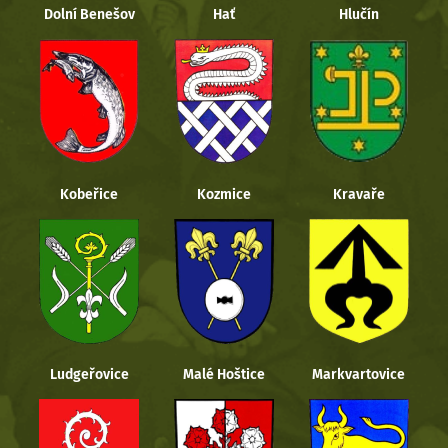
Dolní Benešov
Hať
Hlučín
Kobeřice
Kozmice
Kravaře
Ludgeřovice
Malé Hoštice
Markvartovice