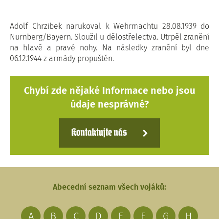
Adolf Chrzibek narukoval k Wehrmachtu 28.08.1939 do
Nürnberg/Bayern. Sloužil u dělostřelectva. Utrpěl zranění
na hlavě a pravé nohy. Na následky zranění byl dne
06.12.1944 z armády propuštěn.
Chybí zde nějaké Informace nebo jsou
údaje nesprávné?
Kontaktujte nás
Abecední seznam všech vojáků:
A
B
C
D
E
F
G
H