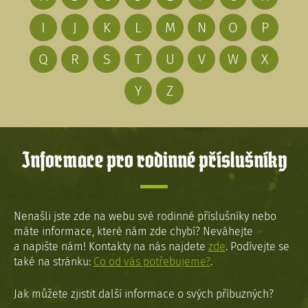
I
J
K
L
M
N
O
P
Q
R
S
T
U
V
W
X
Y
Z
Informace pro rodinné příslušníky
Nenašli jste zde na webu své rodinné příslušníky nebo
máte informace, které nám zde chybí? Neváhejte
a napište nám! Kontakty na nás najdete
zde
. Podívejte se
také na stránku:
Co od vás potřebujeme?
.
Jak můžete zjistit další informace o svých příbuzných?