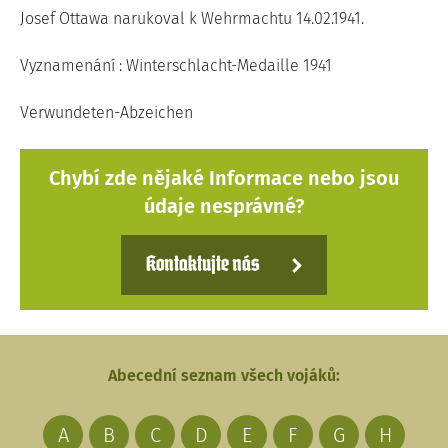
Josef Ottawa narukoval k Wehrmachtu 14.02.1941.
Vyznamenání : Winterschlacht-Medaille 1941
Verwundeten-Abzeichen
Chybí zde nějaké Informace nebo jsou
údaje nesprávné?
Kontaktujte nás
Abecední seznam všech vojáků:
A
B
C
D
E
F
G
H