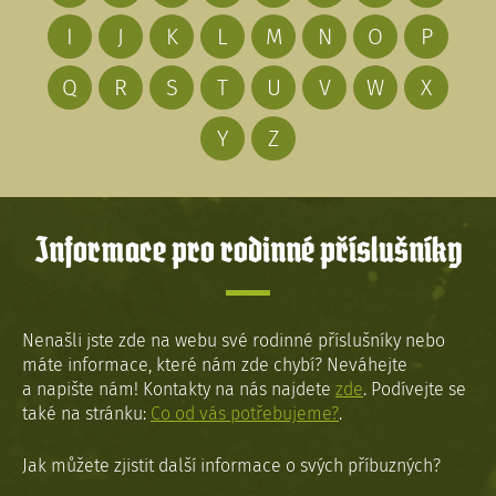
I
J
K
L
M
N
O
P
Q
R
S
T
U
V
W
X
Y
Z
Informace pro rodinné příslušníky
Nenašli jste zde na webu své rodinné příslušníky nebo
máte informace, které nám zde chybí? Neváhejte
a napište nám! Kontakty na nás najdete
zde
. Podívejte se
také na stránku:
Co od vás potřebujeme?
.
Jak můžete zjistit další informace o svých příbuzných?