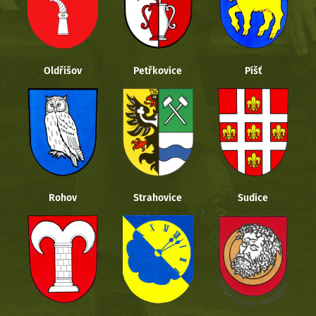
Oldřišov
Petřkovice
Píšť
Rohov
Strahovice
Sudice