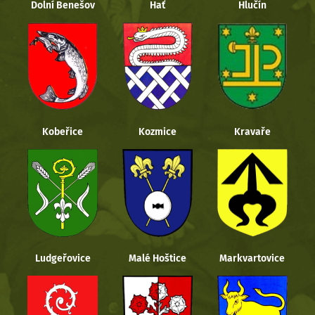
Dolní Benešov
Hať
Hlučín
Kobeřice
Kozmice
Kravaře
Ludgeřovice
Malé Hoštice
Markvartovice