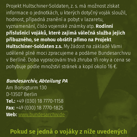
Projekt Hultschiner-Soldaten, z. s. má možnost získat
informace o jednotkách, u kterých dotyčný voják sloužil,
hodnost, případná zranění a pobyt v lazaretu,
vyznamenání, číslo vojenské známky atp.
Rodinní
příslušníci vojáků, které zajímá válečná služba jejich
příbuzného, se mohou obrátit přímo na Projekt
Hultschiner-Soldaten z.s.
My žádost na základě Vámi
udělené plné moci zpracujeme a podáme Bundesarchivu
v Berlíně. Doba vypracováni trvá zhruba tři roky a cena se
pohybuje podle množství stránek a kopií okolo 16 €.
Bundesarchiv, Abteilung PA
Am Borsigturm 130
D-13507 Berlin
Tel.:
+49 (030) 18 7770-1158
Fax:
+49 (030) 18 7770-1825
Web:
www.bundesarchiv.de
Pokud se jedná o vojáky z níže uvedených