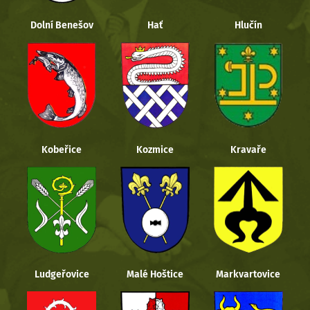
Dolní Benešov
Hať
Hlučín
Kobeřice
Kozmice
Kravaře
Ludgeřovice
Malé Hoštice
Markvartovice