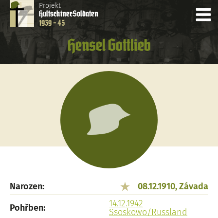
Projekt
Hultschiner
Soldaten
1939 - 45
Hensel Gottlieb
Narozen:
08.12.1910, Závada
14.12.1942
Pohřben:
Ssoskowo/Russland