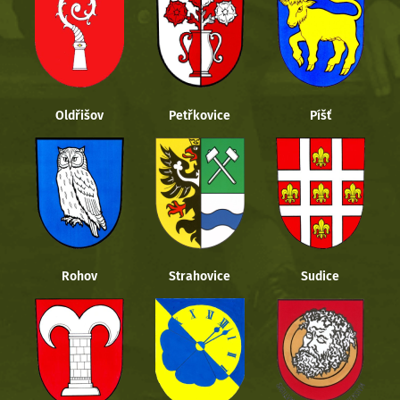
Oldřišov
Petřkovice
Píšť
Rohov
Strahovice
Sudice