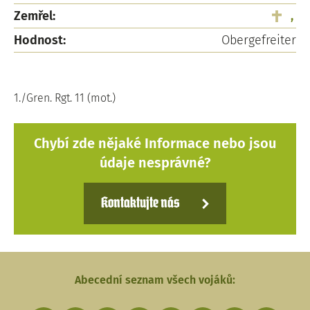
Zemřel:
,
Hodnost:
Obergefreiter
1./Gren. Rgt. 11 (mot.)
Chybí zde nějaké Informace nebo jsou
údaje nesprávné?
Kontaktujte nás
Abecední seznam všech vojáků: