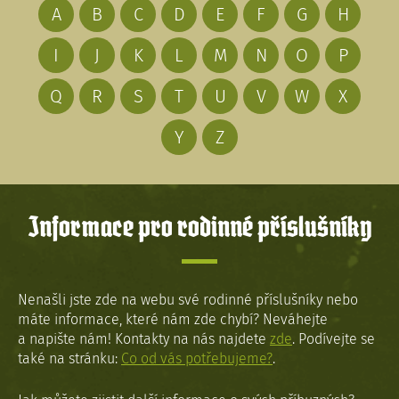
A
B
C
D
E
F
G
H
I
J
K
L
M
N
O
P
Q
R
S
T
U
V
W
X
Y
Z
Informace pro rodinné příslušníky
Nenašli jste zde na webu své rodinné příslušníky nebo
máte informace, které nám zde chybí? Neváhejte
a napište nám! Kontakty na nás najdete
zde
. Podívejte se
také na stránku:
Co od vás potřebujeme?
.