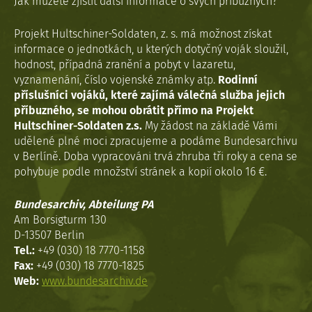
Jak můžete zjistit další informace o svých příbuzných?
Projekt Hultschiner-Soldaten, z. s. má možnost získat
informace o jednotkách, u kterých dotyčný voják sloužil,
hodnost, případná zranění a pobyt v lazaretu,
vyznamenání, číslo vojenské známky atp.
Rodinní
příslušníci vojáků, které zajímá válečná služba jejich
příbuzného, se mohou obrátit přímo na Projekt
Hultschiner-Soldaten z.s.
My žádost na základě Vámi
udělené plné moci zpracujeme a podáme Bundesarchivu
v Berlíně. Doba vypracováni trvá zhruba tři roky a cena se
pohybuje podle množství stránek a kopií okolo 16 €.
Bundesarchiv, Abteilung PA
Am Borsigturm 130
D-13507 Berlin
Tel.:
+49 (030) 18 7770-1158
Fax:
+49 (030) 18 7770-1825
Web:
www.bundesarchiv.de