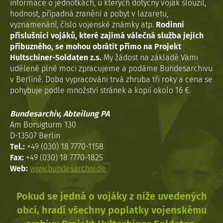
informace o jednotkách, u kterých dotyčný voják sloužil,
hodnost, případná zranění a pobyt v lazaretu,
vyznamenání, číslo vojenské známky atp.
Rodinní
příslušníci vojáků, které zajímá válečná služba jejich
příbuzného, se mohou obrátit přímo na Projekt
Hultschiner-Soldaten z.s.
My žádost na základě Vámi
udělené plné moci zpracujeme a podáme Bundesarchivu
v Berlíně. Doba vypracováni trvá zhruba tři roky a cena se
pohybuje podle množství stránek a kopií okolo 16 €.
Bundesarchiv, Abteilung PA
Am Borsigturm 130
D-13507 Berlin
Tel.:
+49 (030) 18 7770-1158
Fax:
+49 (030) 18 7770-1825
Web:
www.bundesarchiv.de
Pokud se jedná o vojáky z níže uvedených
obcí, hradí všechny poplatky vojenskému