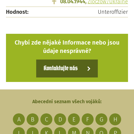
08.04.1944,
Zloczow/Ukraine
Hodnost:
Unteroffizier
Chybí zde nějaké Informace nebo jsou
údaje nesprávné?
Kontaktujte nás
Abecední seznam všech vojáků:
A
B
C
D
E
F
G
H
I
J
K
L
M
N
O
P