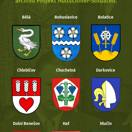
archivu Projekt Hultschiner-Soldaten.
Bělá
Bohuslavice
Bolatice
Chlebičov
Chuchelná
Darkovice
Dolní Benešov
Hať
Hlučín