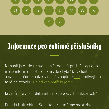
Q
R
S
T
U
V
W
X
Y
Z
Informace pro rodinné příslušníky
Nenašli jste zde na webu své rodinné příslušníky nebo
máte informace, které nám zde chybí? Neváhejte
a napište nám! Kontakty na nás najdete
zde
. Podívejte se
také na stránku:
Co od vás potřebujeme?
.
Jak můžete zjistit další informace o svých příbuzných?
Projekt Hultschiner-Soldaten, z. s. má možnost získat