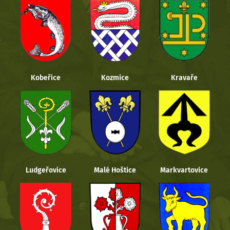
Kobeřice
Kozmice
Kravaře
Ludgeřovice
Malé Hoštice
Markvartovice