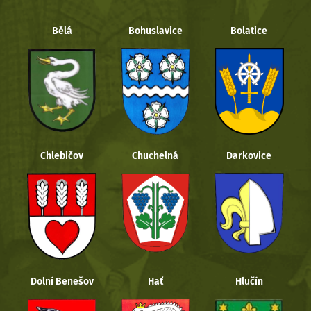
Bělá
Bohuslavice
Bolatice
Chlebičov
Chuchelná
Darkovice
Dolní Benešov
Hať
Hlučín