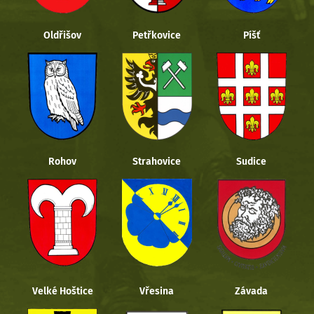
Oldřišov
Petřkovice
Píšť
Rohov
Strahovice
Sudice
Velké Hoštice
Vřesina
Závada