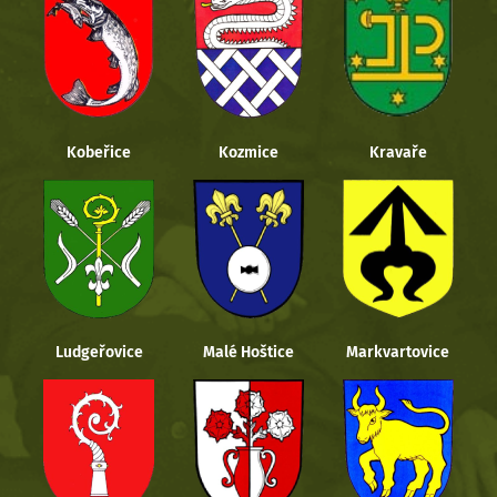
Kobeřice
Kozmice
Kravaře
Ludgeřovice
Malé Hoštice
Markvartovice