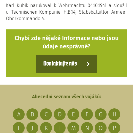
Karl Kubik narukoval k Wehrmachtu 04.10.1941 a sloužil
u Technischen-Kompanie H.B.14, Stabsbataillon-Armee-
Oberkommando 4.
Chybí zde nějaké Informace nebo jsou
údaje nesprávné?
Kontaktujte nás
Abecední seznam všech vojáků:
A
B
C
D
E
F
G
H
I
J
K
L
M
N
O
P