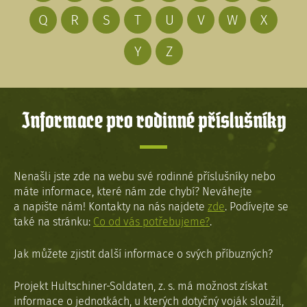
Q
R
S
T
U
V
W
X
Y
Z
Informace pro rodinné příslušníky
Nenašli jste zde na webu své rodinné příslušníky nebo
máte informace, které nám zde chybí? Neváhejte
a napište nám! Kontakty na nás najdete
zde
. Podívejte se
také na stránku:
Co od vás potřebujeme?
.
Jak můžete zjistit další informace o svých příbuzných?
Projekt Hultschiner-Soldaten, z. s. má možnost získat
informace o jednotkách, u kterých dotyčný voják sloužil,