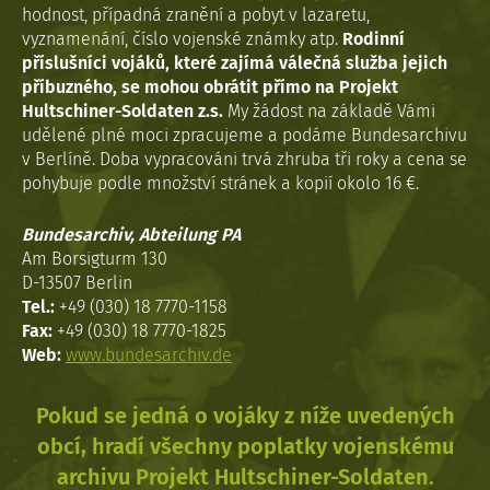
hodnost, případná zranění a pobyt v lazaretu,
vyznamenání, číslo vojenské známky atp.
Rodinní
příslušníci vojáků, které zajímá válečná služba jejich
příbuzného, se mohou obrátit přímo na Projekt
Hultschiner-Soldaten z.s.
My žádost na základě Vámi
udělené plné moci zpracujeme a podáme Bundesarchivu
v Berlíně. Doba vypracováni trvá zhruba tři roky a cena se
pohybuje podle množství stránek a kopií okolo 16 €.
Bundesarchiv, Abteilung PA
Am Borsigturm 130
D-13507 Berlin
Tel.:
+49 (030) 18 7770-1158
Fax:
+49 (030) 18 7770-1825
Web:
www.bundesarchiv.de
Pokud se jedná o vojáky z níže uvedených
obcí, hradí všechny poplatky vojenskému
archivu Projekt Hultschiner-Soldaten.