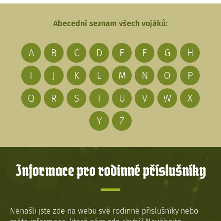
Abecední seznam všech vojáků:
A
B
C
D
E
F
G
H
I
J
K
L
M
N
O
P
Q
R
S
T
U
V
W
X
Y
Z
Informace pro rodinné příslušníky
Nenašli jste zde na webu své rodinné příslušníky nebo