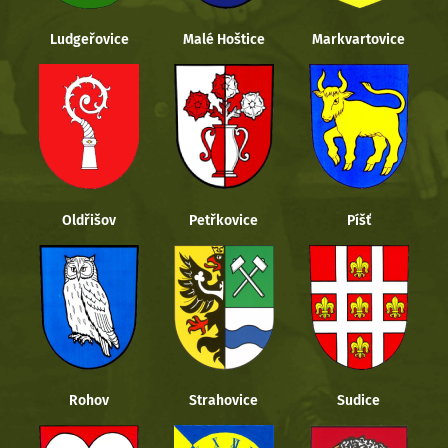
Ludgeřovice
Malé Hoštice
Markvartovice
Oldřišov
Petřkovice
Píšť
Rohov
Strahovice
Sudice