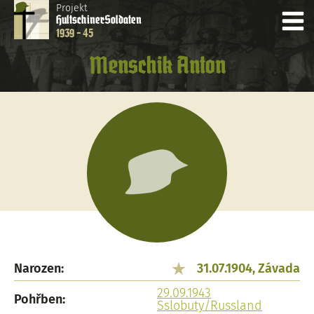
Projekt
Hultschiner
Soldaten
1939 - 45
Menschik Anton
Narozen:
31.07.1904, Závada
29.09.1943
Pohřben:
Sslobuty/Russland