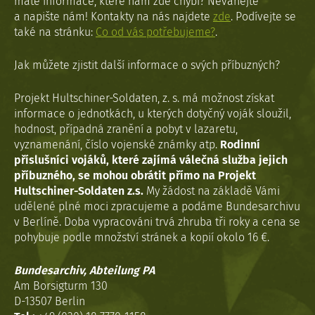
máte informace, které nám zde chybí? Neváhejte
a napište nám! Kontakty na nás najdete
zde
. Podívejte se
také na stránku:
Co od vás potřebujeme?
.
Jak můžete zjistit další informace o svých příbuzných?
Projekt Hultschiner-Soldaten, z. s. má možnost získat
informace o jednotkách, u kterých dotyčný voják sloužil,
hodnost, případná zranění a pobyt v lazaretu,
vyznamenání, číslo vojenské známky atp.
Rodinní
příslušníci vojáků, které zajímá válečná služba jejich
příbuzného, se mohou obrátit přímo na Projekt
Hultschiner-Soldaten z.s.
My žádost na základě Vámi
udělené plné moci zpracujeme a podáme Bundesarchivu
v Berlíně. Doba vypracováni trvá zhruba tři roky a cena se
pohybuje podle množství stránek a kopií okolo 16 €.
Bundesarchiv, Abteilung PA
Am Borsigturm 130
D-13507 Berlin