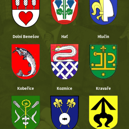
Dolní Benešov
Hať
Hlučín
Kobeřice
Kozmice
Kravaře