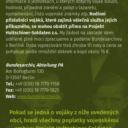
informace o jednotkách, u kterých dotyčný voják sloužil,
hodnost, případná zranění a pobyt v lazaretu,
vyznamenání, číslo vojenské známky atp.
Rodinní
příslušníci vojáků, které zajímá válečná služba jejich
příbuzného, se mohou obrátit přímo na Projekt
Hultschiner-Soldaten z.s.
My žádost na základě Vámi
udělené plné moci zpracujeme a podáme Bundesarchivu
v Berlíně. Doba vypracováni trvá zhruba tři roky a cena se
pohybuje podle množství stránek a kopií okolo 16 €.
Bundesarchiv, Abteilung PA
Am Borsigturm 130
D-13507 Berlin
Tel.:
+49 (030) 18 7770-1158
Fax:
+49 (030) 18 7770-1825
Web:
www.bundesarchiv.de
Pokud se jedná o vojáky z níže uvedených
obcí, hradí všechny poplatky vojenskému