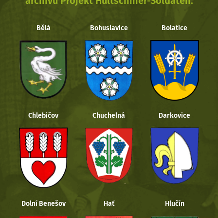
archivu Projekt Hultschiner-Soldaten.
Bělá
Bohuslavice
Bolatice
Chlebičov
Chuchelná
Darkovice
Dolní Benešov
Hať
Hlučín