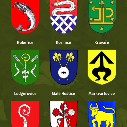
Kobeřice
Kozmice
Kravaře
Ludgeřovice
Malé Hoštice
Markvartovice