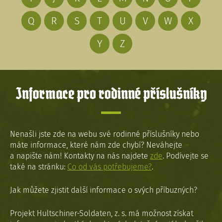
Q
R
S
T
U
V
W
X
Y
Z
Informace pro rodinné příslušníky
Nenašli jste zde na webu své rodinné příslušníky nebo
máte informace, které nám zde chybí? Neváhejte
a napište nám! Kontakty na nás najdete
zde
. Podívejte se
také na stránku:
Co od vás potřebujeme?
.
Jak můžete zjistit další informace o svých příbuzných?
Projekt Hultschiner-Soldaten, z. s. má možnost získat