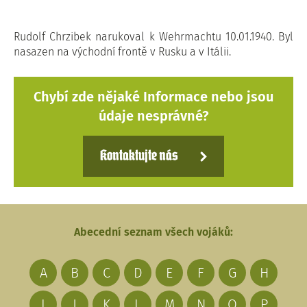
Rudolf Chrzibek narukoval k Wehrmachtu 10.01.1940. Byl
nasazen na východní frontě v Rusku a v Itálii.
Chybí zde nějaké Informace nebo jsou
údaje nesprávné?
Kontaktujte nás
Abecední seznam všech vojáků:
A
B
C
D
E
F
G
H
I
J
K
L
M
N
O
P