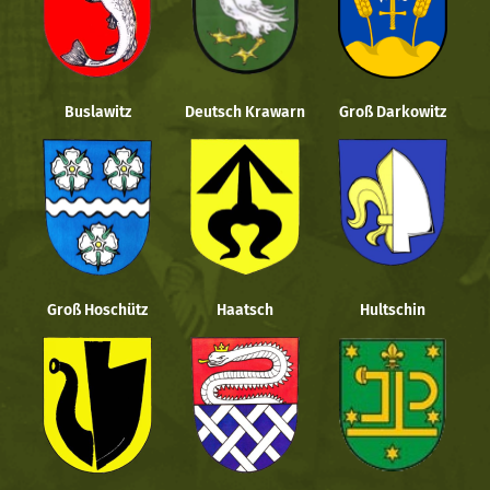
Buslawitz
Deutsch Krawarn
Groß Darkowitz
Groß Hoschütz
Haatsch
Hultschin