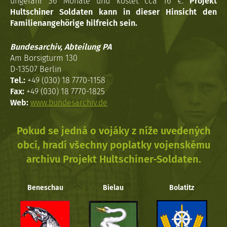
ungefähr 36 Monate und kostet cca 16 €.
Projekt
Hultschiner Soldaten kann in dieser Hinsicht den
Familienangehörige hilfreich sein.
Bundesarchiv, Abteilung PA
Am Borsigturm 130
D-13507 Berlin
Tel.:
+49 (030) 18 7770-1158
Fax:
+49 (030) 18 7770-1825
Web:
www.bundesarchiv.de
Pokud se jedná o vojáky z níže uvedených
obcí, hradí všechny poplatky vojenskému
archivu Projekt Hultschiner-Soldaten.
Beneschau
Bielau
Bolatitz