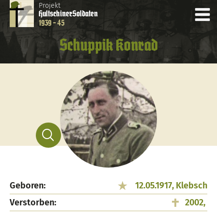
Projekt
Hultschiner
Soldaten
1939 - 45
Schuppik Konrad
Geboren:
12.05.1917, Klebsch
Verstorben:
2002,