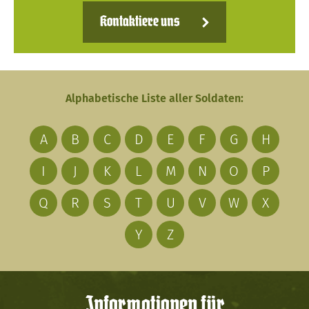
Kontaktiere uns
Alphabetische Liste aller Soldaten:
A
B
C
D
E
F
G
H
I
J
K
L
M
N
O
P
Q
R
S
T
U
V
W
X
Y
Z
Informationen für