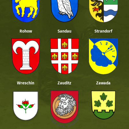
Rohow
Sandau
Strandorf
Wreschin
Zauditz
Zawada