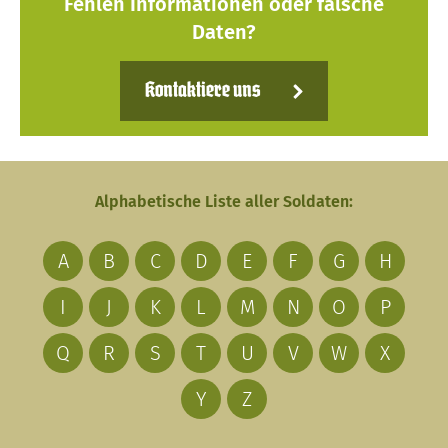
Fehlen Informationen oder falsche
Daten?
Kontaktiere uns
Alphabetische Liste aller Soldaten:
A
B
C
D
E
F
G
H
I
J
K
L
M
N
O
P
Q
R
S
T
U
V
W
X
Y
Z