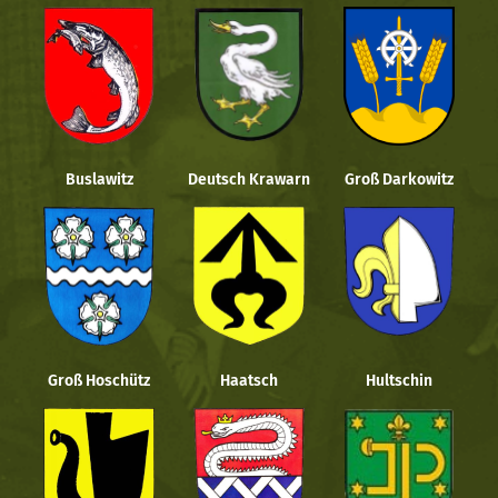
Buslawitz
Deutsch Krawarn
Groß Darkowitz
Groß Hoschütz
Haatsch
Hultschin