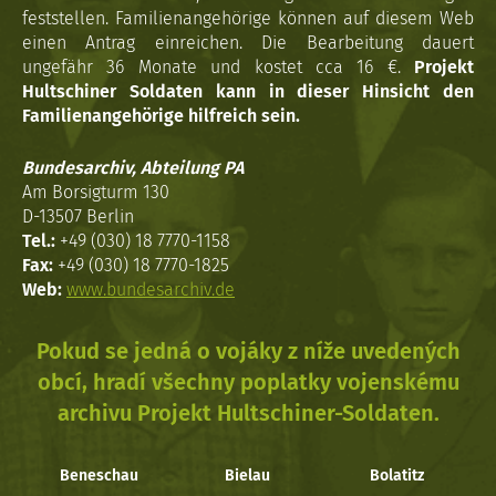
feststellen. Familienangehörige können auf diesem Web
einen Antrag einreichen. Die Bearbeitung dauert
ungefähr 36 Monate und kostet cca 16 €.
Projekt
Hultschiner Soldaten kann in dieser Hinsicht den
Familienangehörige hilfreich sein.
Bundesarchiv, Abteilung PA
Am Borsigturm 130
D-13507 Berlin
Tel.:
+49 (030) 18 7770-1158
Fax:
+49 (030) 18 7770-1825
Web:
www.bundesarchiv.de
Pokud se jedná o vojáky z níže uvedených
obcí, hradí všechny poplatky vojenskému
archivu Projekt Hultschiner-Soldaten.
Beneschau
Bielau
Bolatitz