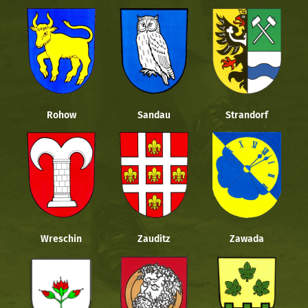
Rohow
Sandau
Strandorf
Wreschin
Zauditz
Zawada