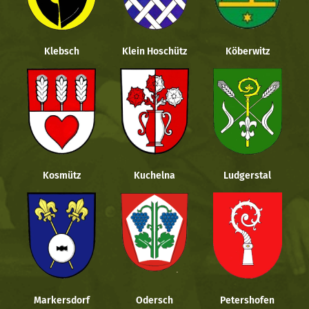
Klebsch
Klein Hoschütz
Köberwitz
Kosmütz
Kuchelna
Ludgerstal
Markersdorf
Odersch
Petershofen