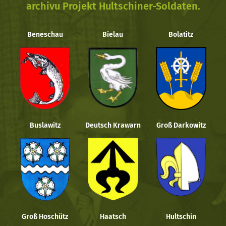
archivu Projekt Hultschiner-Soldaten.
Beneschau
Bielau
Bolatitz
Buslawitz
Deutsch Krawarn
Groß Darkowitz
Groß Hoschütz
Haatsch
Hultschin