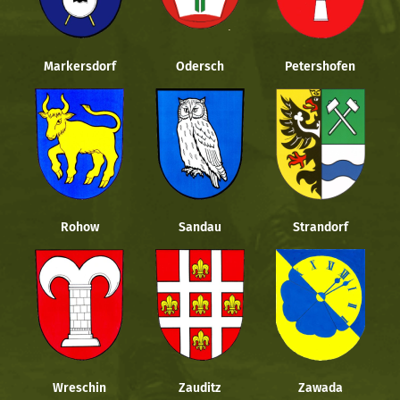
Markersdorf
Odersch
Petershofen
Rohow
Sandau
Strandorf
Wreschin
Zauditz
Zawada