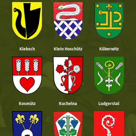
Klebsch
Klein Hoschütz
Köberwitz
Kosmütz
Kuchelna
Ludgerstal