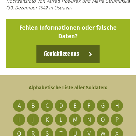
Hochzeitsfoto von Alfred Howurek und Marie Strumínská
(30. Dezember 1942 in Ostrava)
Fehlen Informationen oder falsche
Daten?
Kontaktiere uns
Alphabetische Liste aller Soldaten:
A
B
C
D
E
F
G
H
I
J
K
L
M
N
O
P
Q
R
S
T
U
V
W
X