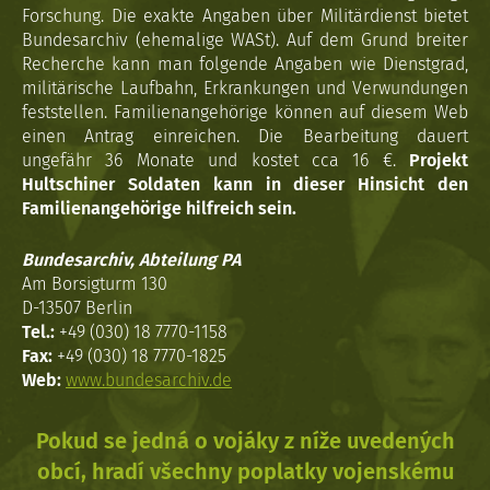
Forschung. Die exakte Angaben über Militärdienst bietet
Bundesarchiv (ehemalige WASt). Auf dem Grund breiter
Recherche kann man folgende Angaben wie Dienstgrad,
militärische Laufbahn, Erkrankungen und Verwundungen
feststellen. Familienangehörige können auf diesem Web
einen Antrag einreichen. Die Bearbeitung dauert
ungefähr 36 Monate und kostet cca 16 €.
Projekt
Hultschiner Soldaten kann in dieser Hinsicht den
Familienangehörige hilfreich sein.
Bundesarchiv, Abteilung PA
Am Borsigturm 130
D-13507 Berlin
Tel.:
+49 (030) 18 7770-1158
Fax:
+49 (030) 18 7770-1825
Web:
www.bundesarchiv.de
Pokud se jedná o vojáky z níže uvedených
obcí, hradí všechny poplatky vojenskému