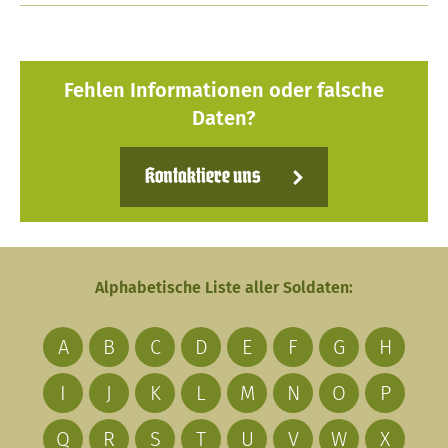
Fehlen Informationen oder falsche
Daten?
Kontaktiere uns
Alphabetische Liste aller Soldaten:
A
B
C
D
E
F
G
H
I
J
K
L
M
N
O
P
Q
R
S
T
U
V
W
X