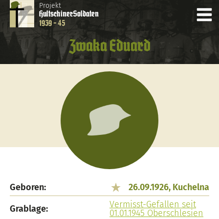
Projekt
Hultschiner
Soldaten
1939 - 45
Zwaka Eduard
Geboren:
26.09.1926, Kuchelna
Vermisst-Gefallen seit
Grablage:
01.01.1945 Oberschlesien