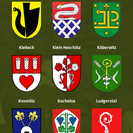
Klebsch
Klein Hoschütz
Köberwitz
Kosmütz
Kuchelna
Ludgerstal