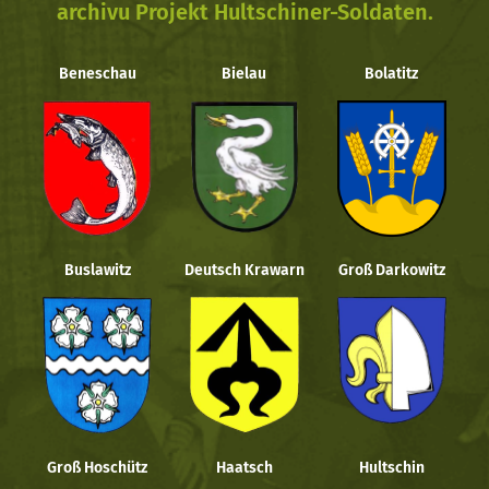
archivu Projekt Hultschiner-Soldaten.
Beneschau
Bielau
Bolatitz
Buslawitz
Deutsch Krawarn
Groß Darkowitz
Groß Hoschütz
Haatsch
Hultschin