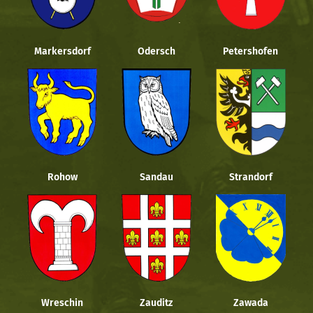
Markersdorf
Odersch
Petershofen
Rohow
Sandau
Strandorf
Wreschin
Zauditz
Zawada