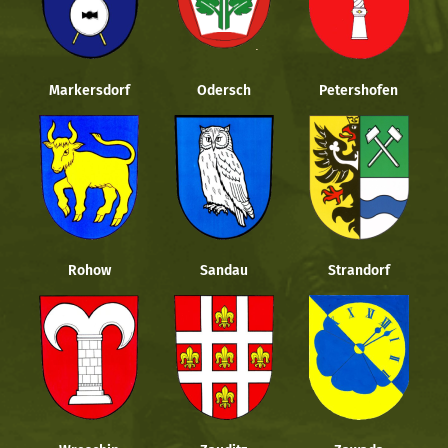
Markersdorf
Odersch
Petershofen
Rohow
Sandau
Strandorf