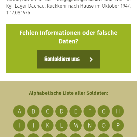
Kgf-Lager Dachau. Rückkehr nach Hause im Oktober 1947.
† 17.08.1976
Fehlen Informationen oder falsche
Daten?
Kontaktiere uns
Alphabetische Liste aller Soldaten:
A
B
C
D
E
F
G
H
I
J
K
L
M
N
O
P