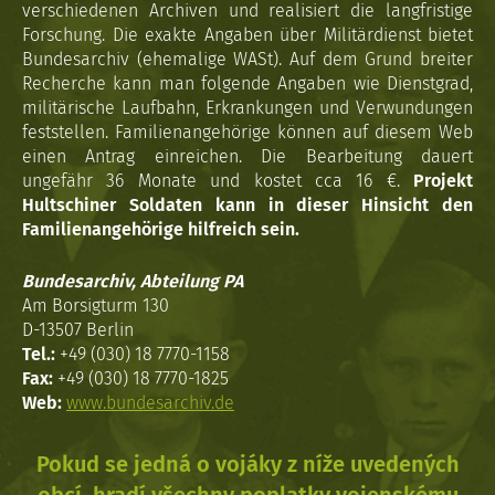
verschiedenen Archiven und realisiert die langfristige
Forschung. Die exakte Angaben über Militärdienst bietet
Bundesarchiv (ehemalige WASt). Auf dem Grund breiter
Recherche kann man folgende Angaben wie Dienstgrad,
militärische Laufbahn, Erkrankungen und Verwundungen
feststellen. Familienangehörige können auf diesem Web
einen Antrag einreichen. Die Bearbeitung dauert
ungefähr 36 Monate und kostet cca 16 €.
Projekt
Hultschiner Soldaten kann in dieser Hinsicht den
Familienangehörige hilfreich sein.
Bundesarchiv, Abteilung PA
Am Borsigturm 130
D-13507 Berlin
Tel.:
+49 (030) 18 7770-1158
Fax:
+49 (030) 18 7770-1825
Web:
www.bundesarchiv.de
Pokud se jedná o vojáky z níže uvedených