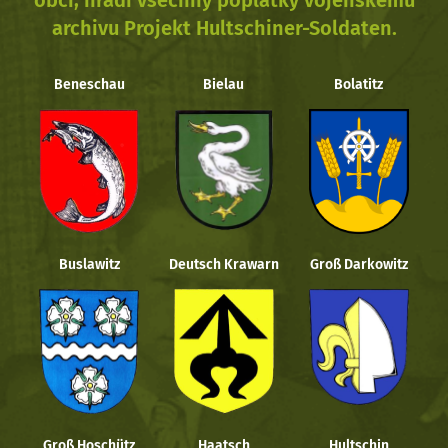
obcí, hradí všechny poplatky vojenskému
archivu Projekt Hultschiner-Soldaten.
Beneschau
Bielau
Bolatitz
Buslawitz
Deutsch Krawarn
Groß Darkowitz
Groß Hoschütz
Haatsch
Hultschin