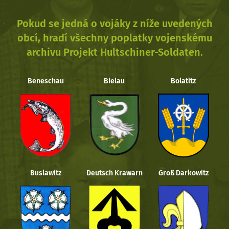
Pokud se jedná o vojáky z níže uvedených
obcí, hradí všechny poplatky vojenskému
archivu Projekt Hultschiner-Soldaten.
Beneschau
Bielau
Bolatitz
Buslawitz
Deutsch Krawarn
Groß Darkowitz