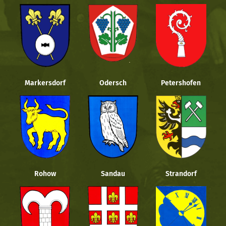
Markersdorf
Odersch
Petershofen
Rohow
Sandau
Strandorf