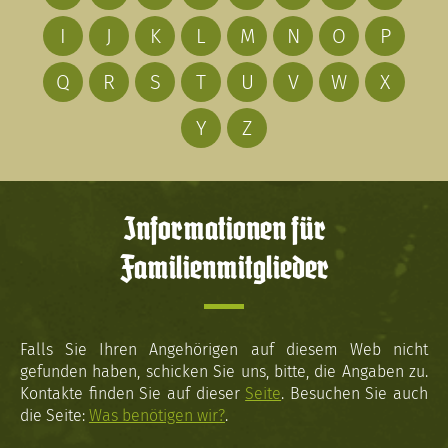
I
J
K
L
M
N
O
P
Q
R
S
T
U
V
W
X
Y
Z
Informationen für
Familienmitglieder
Falls Sie Ihren Angehörigen auf diesem Web nicht
gefunden haben, schicken Sie uns, bitte, die Angaben zu.
Kontakte finden Sie auf dieser
Seite
. Besuchen Sie auch
die Seite:
Was benötigen wir?
.