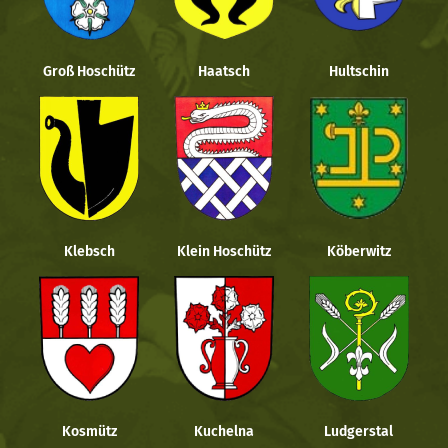
Groß Hoschütz
Haatsch
Hultschin
Klebsch
Klein Hoschütz
Köberwitz
Kosmütz
Kuchelna
Ludgerstal