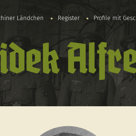
chiner Ländchen
Register
Profile mit Ges
idek Alfr