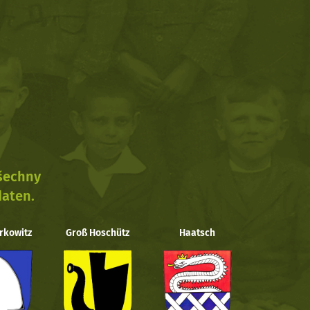
všechny
daten.
rkowitz
Groß Hoschütz
Haatsch