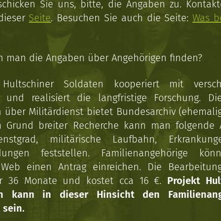
schicken Sie uns, bitte, die Angaben zu. Kontakt
 dieser
Seite
. Besuchen Sie auch die Seite:
Was b
n man die Angaben über Angehörigen finden?
 Hultschiner Soldaten kooperiert mit versc
n und realisiert die langfristige Forschung. Di
über Militärdienst bietet Bundesarchiv (ehemali
 Grund breiter Recherche kann man folgende
enstgrad, militärische Laufbahn, Erkrankun
dungen feststellen. Familienangehörige kön
Web einen Antrag einreichen. Die Bearbeitun
r 36 Monate und kostet cca 16 €.
Projekt Hul
en kann in dieser Hinsicht den Familienang
 sein.