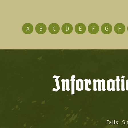
A
B
C
D
E
F
G
H
Informati
Falls S