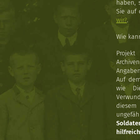
haben, 
Sie auf
wir?
.
Wie kan
Projekt
Archive
Angaben 
Auf dem
wie Di
Verwun
diesem 
ungefäh
Soldat
hilfreich