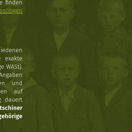
e finden
enötigen
hiedenen
e exakte
ge WASt).
 Angaben
gen und
nen auf
g dauert
tschiner
ehörige