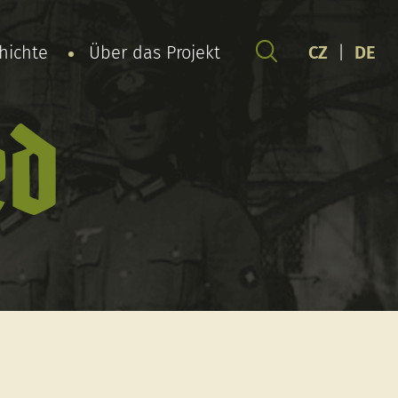
chichte
Über das Projekt
CZ
|
DE
ed