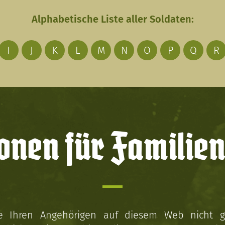
Alphabetische Liste aller Soldaten:
I
J
K
L
M
N
O
P
Q
R
onen für Familien
ie Ihren Angehörigen auf diesem Web nicht 