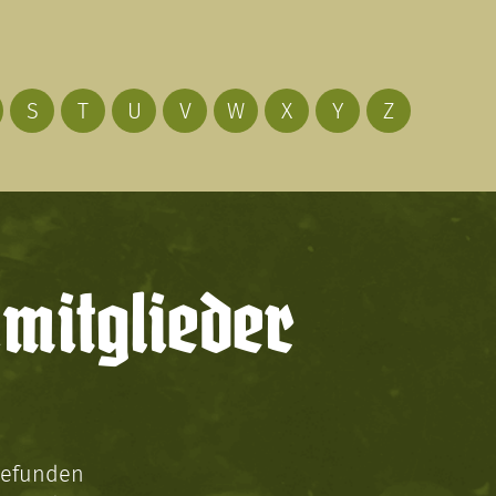
S
T
U
V
W
X
Y
Z
mitglieder
gefunden