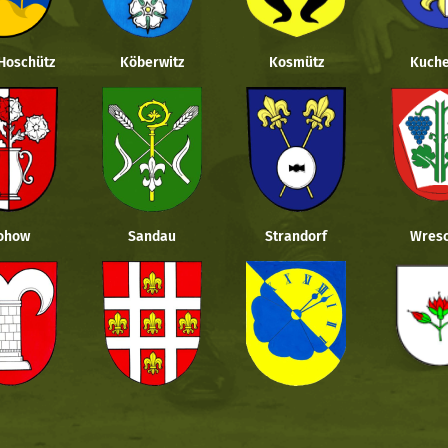
 Hoschütz
Köberwitz
Kosmütz
Kuche
ohow
Sandau
Strandorf
Wresc