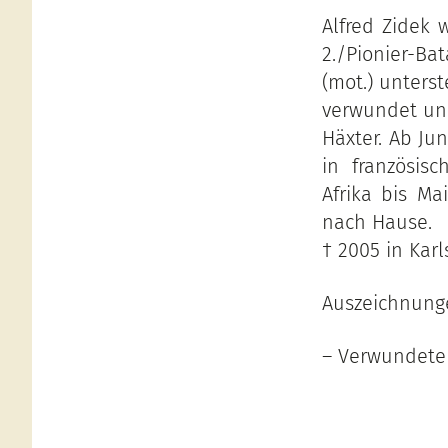
Alfred Zidek 
2./Pionier-Ba
(mot.) unterst
verwundet und
Häxter. Ab Jun
in französis
Afrika bis M
nach Hause.
† 2005 in Kar
Auszeichnung
– Verwundete