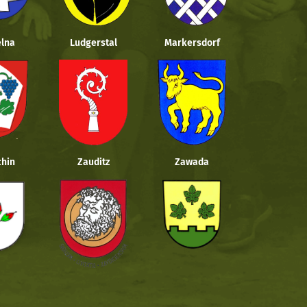
lna
Ludgerstal
Markersdorf
hin
Zauditz
Zawada