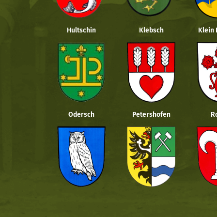
Hultschin
Klebsch
Klein
Odersch
Petershofen
R