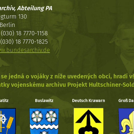
rchiv, Abteilung PA
igturm 130
Berlin
(030) 18 7770-1158
(030) 18 7770-1825
w.bundesarchiv.de
se jedná o vojáky z níže uvedených obcí, hradí 
tky vojenskému archivu Projekt Hultschiner-Sol
atitz
Buslawitz
Deutsch Krawarn
Groß Da