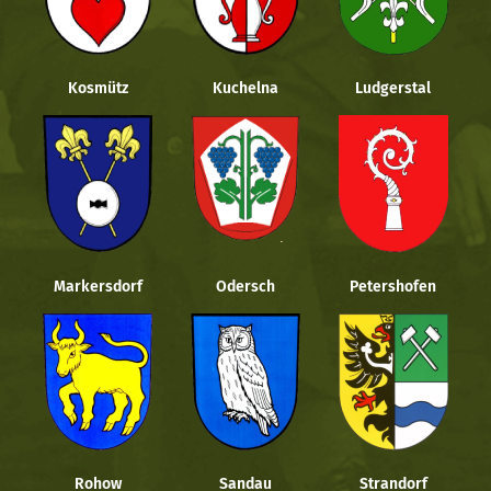
Kosmütz
Kuchelna
Ludgerstal
Markersdorf
Odersch
Petershofen
Rohow
Sandau
Strandorf