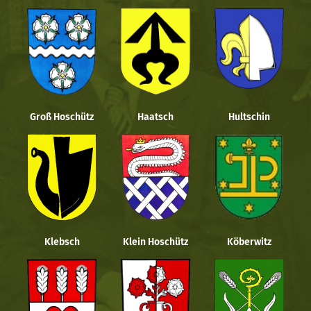
Groß Hoschütz
Haatsch
Hultschin
Klebsch
Klein Hoschütz
Köberwitz