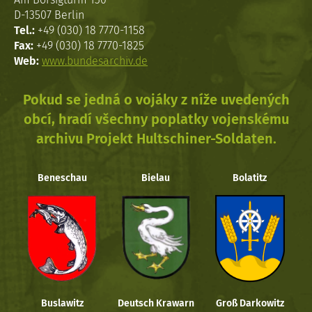
D-13507 Berlin
Tel.:
+49 (030) 18 7770-1158
Fax:
+49 (030) 18 7770-1825
Web:
www.bundesarchiv.de
Pokud se jedná o vojáky z níže uvedených
obcí, hradí všechny poplatky vojenskému
archivu Projekt Hultschiner-Soldaten.
Beneschau
Bielau
Bolatitz
Buslawitz
Deutsch Krawarn
Groß Darkowitz