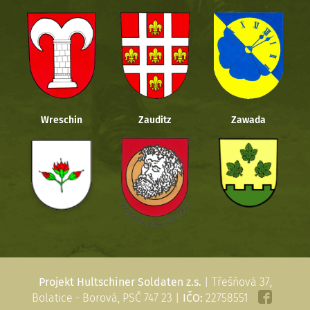
Wreschin
Zauditz
Zawada
Projekt Hultschiner Soldaten z.s.
| Třešňová 37,
Bolatice - Borová, PSČ 747 23 |
IČO:
22758551