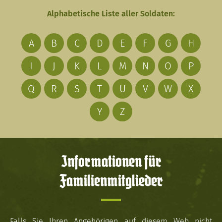
Alphabetische Liste aller Soldaten:
A
B
C
D
E
F
G
H
I
J
K
L
M
N
O
P
Q
R
S
T
U
V
W
X
Y
Z
Informationen für
Familienmitglieder
Falls Sie Ihren Angehörigen auf diesem Web nicht