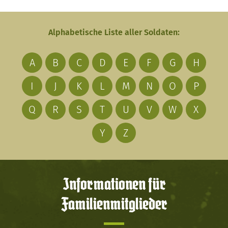
Alphabetische Liste aller Soldaten:
A
B
C
D
E
F
G
H
I
J
K
L
M
N
O
P
Q
R
S
T
U
V
W
X
Y
Z
Informationen für
Familienmitglieder