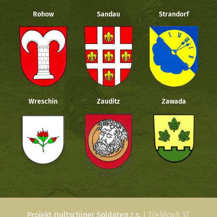
Rohow
Sandau
Strandorf
Wreschin
Zauditz
Zawada
Projekt Hultschiner Soldaten z.s.
| Třešňová 37,