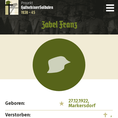
Projekt
Hultschiner
Soldaten
1939 - 45
Zabel Franz
27.12.1922,
Geboren:
Markersdorf
Verstorben:
,