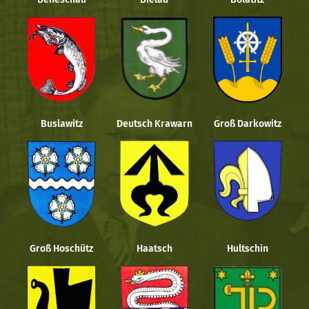
Buslawitz
Deutsch Krawarn
Groß Darkowitz
Groß Hoschütz
Haatsch
Hultschin