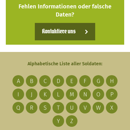
Fehlen Informationen oder falsche
Daten?
Kontaktiere uns
Alphabetische Liste aller Soldaten:
A
B
C
D
E
F
G
H
I
J
K
L
M
N
O
P
Q
R
S
T
U
V
W
X
Y
Z