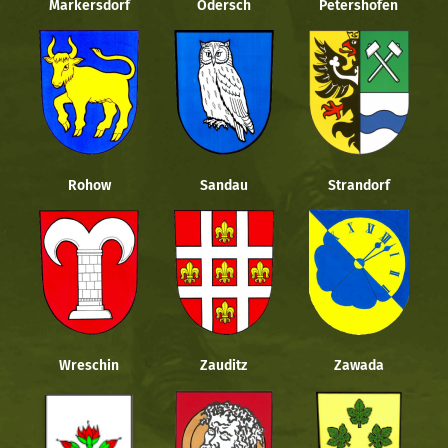
Markersdorf
Odersch
Petershofen
Rohow
Sandau
Strandorf
Wreschin
Zauditz
Zawada