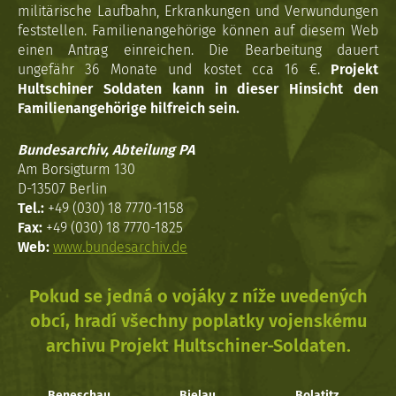
militärische Laufbahn, Erkrankungen und Verwundungen
feststellen. Familienangehörige können auf diesem Web
einen Antrag einreichen. Die Bearbeitung dauert
ungefähr 36 Monate und kostet cca 16 €.
Projekt
Hultschiner Soldaten kann in dieser Hinsicht den
Familienangehörige hilfreich sein.
Bundesarchiv, Abteilung PA
Am Borsigturm 130
D-13507 Berlin
Tel.:
+49 (030) 18 7770-1158
Fax:
+49 (030) 18 7770-1825
Web:
www.bundesarchiv.de
Pokud se jedná o vojáky z níže uvedených
obcí, hradí všechny poplatky vojenskému
archivu Projekt Hultschiner-Soldaten.
Beneschau
Bielau
Bolatitz