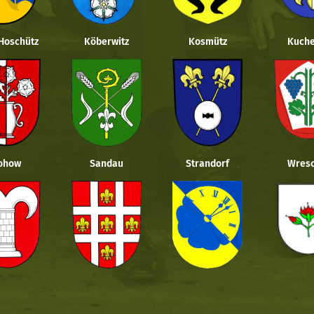
 Hoschütz
Köberwitz
Kosmütz
Kuche
ohow
Sandau
Strandorf
Wresc