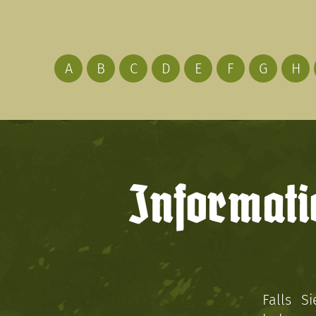
A
B
C
D
E
F
G
H
Informati
Falls S