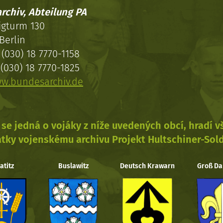
rchiv, Abteilung PA
igturm 130
Berlin
(030) 18 7770-1158
(030) 18 7770-1825
w.bundesarchiv.de
se jedná o vojáky z níže uvedených obcí, hradí 
tky vojenskému archivu Projekt Hultschiner-Sol
atitz
Buslawitz
Deutsch Krawarn
Groß Da