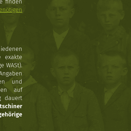
e finden
enötigen
hiedenen
e exakte
ge WASt).
 Angaben
gen und
nen auf
g dauert
tschiner
ehörige