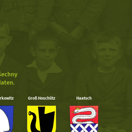
všechny
daten.
rkowitz
Groß Hoschütz
Haatsch