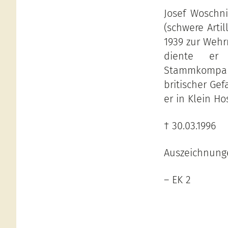
Josef Woschn
(schwere Arti
1939 zur Wehr
diente er 
Stammkompanie
britischer Ge
er in Klein Ho
† 30.03.1996
Auszeichnung
– EK 2