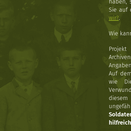
haben, 
Sie auf
wir?
.
Wie kan
Projekt
Archive
Angaben 
Auf dem
wie Di
Verwun
diesem 
ungefäh
Soldat
hilfreich