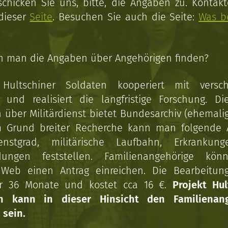
schicken Sie uns, bitte, die Angaben zu. Kontakt
 dieser
Seite
. Besuchen Sie auch die Seite:
Was b
n man die Angaben über Angehörigen finden?
 Hultschiner Soldaten kooperiert mit versc
n und realisiert die langfristige Forschung. Di
über Militärdienst bietet Bundesarchiv (ehemali
 Grund breiter Recherche kann man folgende
enstgrad, militärische Laufbahn, Erkrankun
dungen feststellen. Familienangehörige kön
Web einen Antrag einreichen. Die Bearbeitun
r 36 Monate und kostet cca 16 €.
Projekt Hul
en kann in dieser Hinsicht den Familienang
 sein.