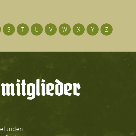
S
T
U
V
W
X
Y
Z
mitglieder
gefunden