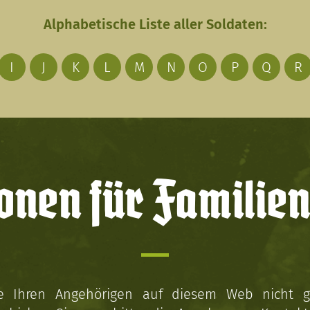
Alphabetische Liste aller Soldaten:
I
J
K
L
M
N
O
P
Q
R
onen für Familien
ie Ihren Angehörigen auf diesem Web nicht 