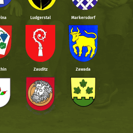
lna
Ludgerstal
Markersdorf
hin
Zauditz
Zawada