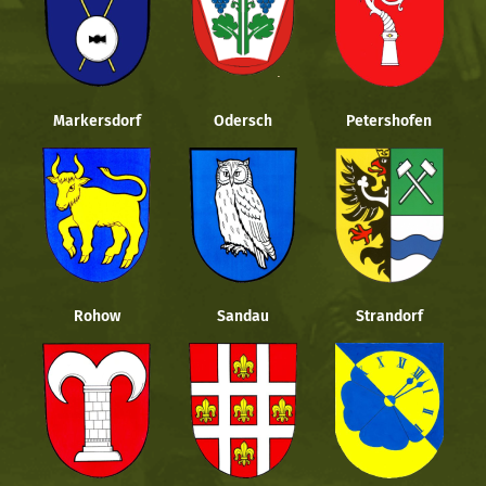
Markersdorf
Odersch
Petershofen
Rohow
Sandau
Strandorf