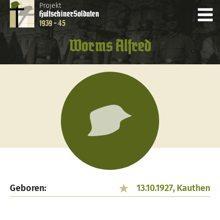
Projekt
Hultschiner
Soldaten
1939 - 45
Worms Alfred
Geboren:
13.10.1927, Kauthen