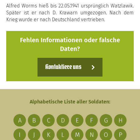
Alfred Worms hieß bis 22.05.1941 ursprünglich Watzlawik.
Später ist er nach D. Krawarn umgezogen. Nach dem
Krieg wurde er nach Deutschland vertrieben.
Fehlen Informationen oder falsche
Daten?
Kontaktiere uns
Alphabetische Liste aller Soldaten:
A
B
C
D
E
F
G
H
I
J
K
L
M
N
O
P