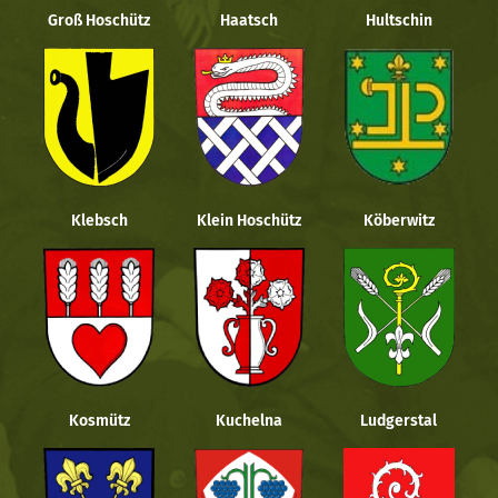
Groß Hoschütz
Haatsch
Hultschin
Klebsch
Klein Hoschütz
Köberwitz
Kosmütz
Kuchelna
Ludgerstal