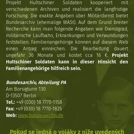
Projekt Hultschiner Soldaten kooperiert mit
verschiedenen Archiven und realisiert die langfristige
Forschung. Die exakte Angaben über Militärdienst bietet
Bundesarchiv (ehemalige WASt). Auf dem Grund breiter
Recherche kann man folgende Angaben wie Dienstgrad,
militärische Laufbahn, Erkrankungen und Verwundungen
feststellen. Familienangehörige können auf diesem Web
einen Antrag einreichen. Die Bearbeitung dauert
ungefähr 36 Monate und kostet cca 16 €.
Projekt
Hultschiner Soldaten kann in dieser Hinsicht den
Familienangehörige hilfreich sein.
Bundesarchiv, Abteilung PA
Am Borsigturm 130
D-13507 Berlin
Tel.:
+49 (030) 18 7770-1158
Fax:
+49 (030) 18 7770-1825
Web:
www.bundesarchiv.de
Pokud se jedná o vojáky z níže uvedených