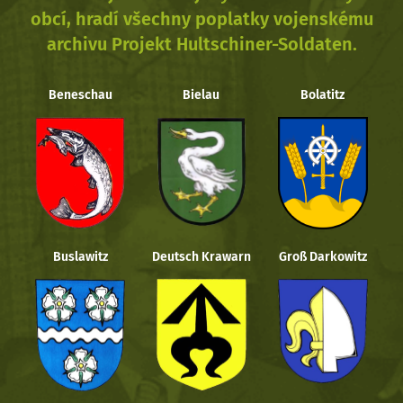
obcí, hradí všechny poplatky vojenskému
archivu Projekt Hultschiner-Soldaten.
Beneschau
Bielau
Bolatitz
Buslawitz
Deutsch Krawarn
Groß Darkowitz