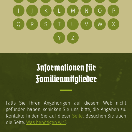
I
J
K
L
M
N
O
P
Q
R
S
T
U
V
W
X
Y
Z
Informationen für
Familienmitglieder
Falls Sie Ihren Angehörigen auf diesem Web nicht
gefunden haben, schicken Sie uns, bitte, die Angaben zu.
Kontakte finden Sie auf dieser
Seite
. Besuchen Sie auch
die Seite:
Was benötigen wir?
.