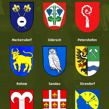
Markersdorf
Odersch
Petershofen
Rohow
Sandau
Strandorf