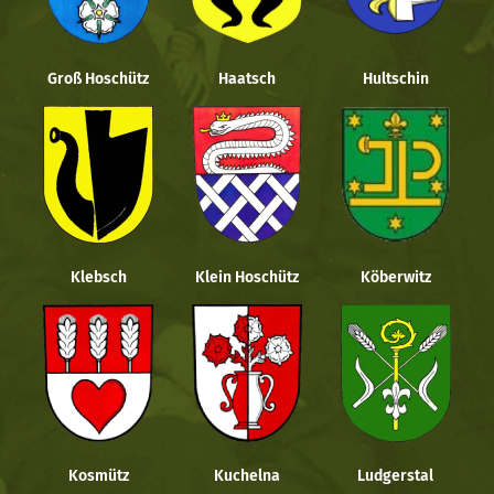
Groß Hoschütz
Haatsch
Hultschin
Klebsch
Klein Hoschütz
Köberwitz
Kosmütz
Kuchelna
Ludgerstal