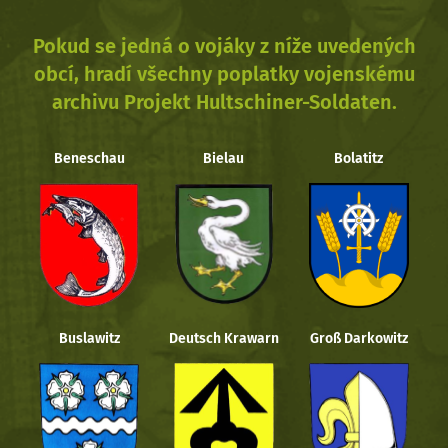
Pokud se jedná o vojáky z níže uvedených
obcí, hradí všechny poplatky vojenskému
archivu Projekt Hultschiner-Soldaten.
Beneschau
Bielau
Bolatitz
Buslawitz
Deutsch Krawarn
Groß Darkowitz