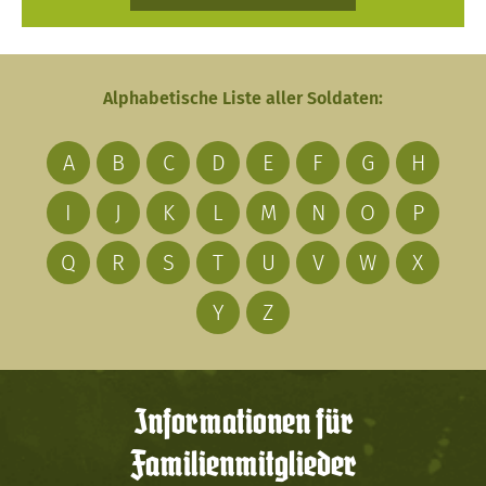
Alphabetische Liste aller Soldaten:
A
B
C
D
E
F
G
H
I
J
K
L
M
N
O
P
Q
R
S
T
U
V
W
X
Y
Z
Informationen für
Familienmitglieder