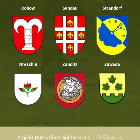
Rohow
Sandau
Strandorf
Wreschin
Zauditz
Zawada
Projekt Hultschiner Soldaten z.s.
| Třešňová 37,