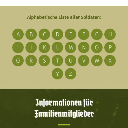
Alphabetische Liste aller Soldaten:
A
B
C
D
E
F
G
H
I
J
K
L
M
N
O
P
Q
R
S
T
U
V
W
X
Y
Z
Informationen für
Familienmitglieder