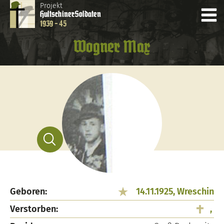
Projekt
Hultschiner
Soldaten
1939 - 45
Wogner Max
Geboren:
14.11.1925, Wreschin
Verstorben:
,